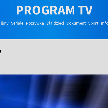
PROGRAM TV
Filmy
Seriale
Rozrywka
Dla dzieci
Dokument
Sport
Inf
y