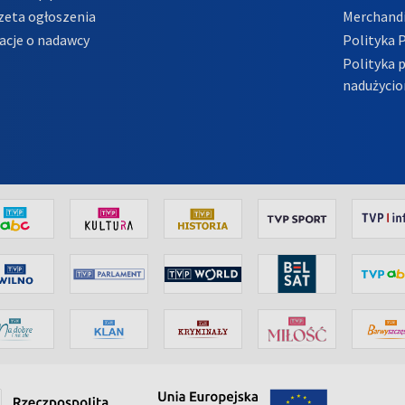
zeta ogłoszenia
Merchandi
acje o nadawcy
Polityka 
Polityka 
nadużycio