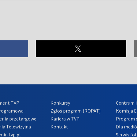
ment TVP
Konkursy
Centrum i
Programowa
Zgłoś program (ROPAT)
Komisja E
enia przetargowe
Kariera w TVP
Program d
ia Telewizyjna
Kontakt
Dla medi
min tvp.pl
Serwis fo