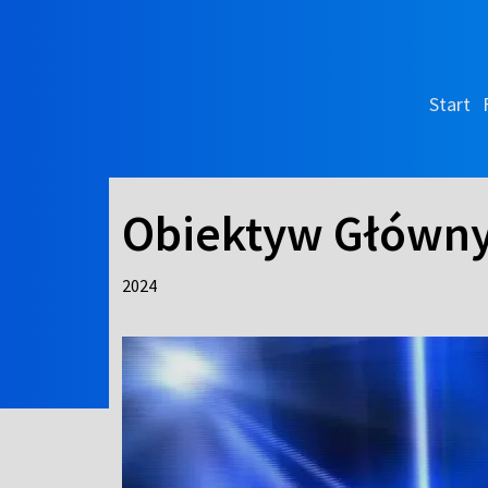
Start
Obiektyw Główn
2024