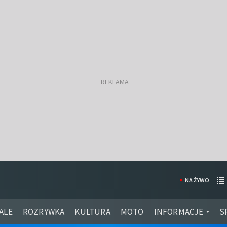
NA ŻYWO
ALE
ROZRYWKA
KULTURA
MOTO
INFORMACJE
S