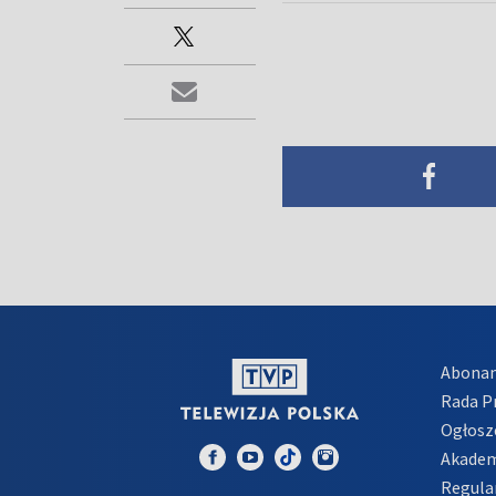
Abona
Rada 
Ogłosz
Akadem
Regula