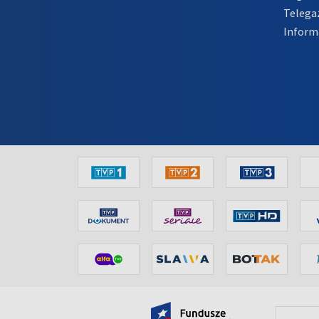
Telega
Inform