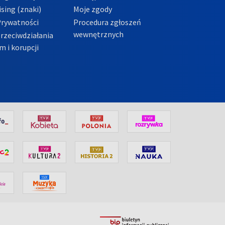
sing (znaki)
Moje zgody
Prywatności
Procedura zgłoszeń
wewnętrznych
przeciwdziałania
m i korupcji