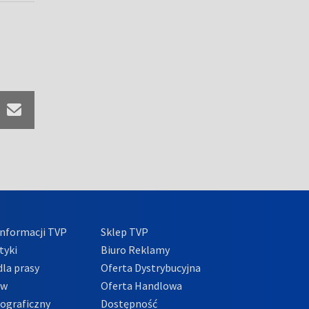
nformacji TVP
Sklep TVP
tyki
Biuro Reklamy
la prasy
Oferta Dystrybucyjna
ów
Oferta Handlowa
tograficzny
Dostępność