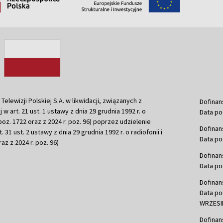
ewizji Polskiej S.A. w likwidacji, związanych z
Dofinan
j w art. 21 ust. 1 ustawy z dnia 29 grudnia 1992 r. o
Data po
r. poz. 1722 oraz z 2024 r. poz. 96) poprzez udzielenie
Dofinan
 31 ust. 2 ustawy z dnia 29 grudnia 1992 r. o radiofonii i
Data po
raz z 2024 r. poz. 96)
Dofinan
Data po
Dofinan
Data po
WRZESIE
Dofinan