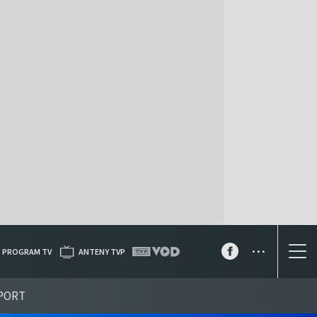
...
PROGRAM TV
ANTENY TVP
PORT