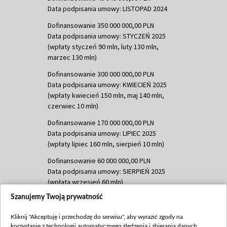
Data podpisania umowy: LISTOPAD 2024
Dofinansowanie 350 000 000,00 PLN
Data podpisania umowy: STYCZEŃ 2025
(wpłaty styczeń 90 mln, luty 130 mln,
marzec 130 mln)
Dofinansowanie 300 000 000,00 PLN
Data podpisania umowy: KWIECIEŃ 2025
(wpłaty kwiecień 150 mln, maj 140 mln,
czerwiec 10 mln)
Dofinansowanie 170 000 000,00 PLN
Data podpisania umowy: LIPIEC 2025
(wpłaty lipiec 160 mln, sierpień 10 mln)
Dofinansowanie 60 000 000,00 PLN
Data podpisania umowy: SIERPIEŃ 2025
(wpłata wrzesień 60 mln)
Szanujemy Twoją prywatność
Dofinansowanie 635 783 051,21 PLN
Data podpisania umowy: WRZESIEŃ 2025
Kliknij "Akceptuję i przechodzę do serwisu", aby wyrazić zgody na
(wpłata wrzesień 100 mln, październik 350
korzystanie z technologii automatycznego śledzenia i zbierania danych,