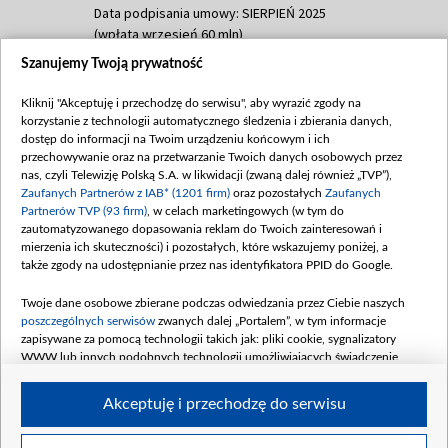
Data podpisania umowy: SIERPIEŃ 2025
(wpłata wrzesień 60 mln)
Szanujemy Twoją prywatność
Dofinansowanie 635 783 051,21 PLN
Data podpisania umowy: WRZESIEŃ 2025
Kliknij "Akceptuję i przechodzę do serwisu", aby wyrazić zgody na
(wpłata wrzesień 100 mln, październik 350
korzystanie z technologii automatycznego śledzenia i zbierania danych,
mln, listopad 265 mln)
dostęp do informacji na Twoim urządzeniu końcowym i ich
przechowywanie oraz na przetwarzanie Twoich danych osobowych przez
Dofinansowanie 48 862 000,00 PLN
nas, czyli Telewizję Polską S.A. w likwidacji (zwaną dalej również „TVP”),
Data podpisania umowy: GRUDZIEŃ 2025
Zaufanych Partnerów z IAB* (1201 firm)
oraz pozostałych
Zaufanych
(wpłata grudzień 60,548 mln)
Partnerów TVP (93 firm)
, w celach marketingowych (w tym do
zautomatyzowanego dopasowania reklam do Twoich zainteresowań i
Dofinansowanie 900 000 000,00 PLN
mierzenia ich skuteczności) i pozostałych, które wskazujemy poniżej, a
Data podpisania umowy: LUTY 2026 (wpłata
także zgody na udostępnianie przez nas identyfikatora PPID do Google.
26 lutego 80 mln, 4 marca 370 mln,
8
kwiecień 180 mln, 7 maja 180 mln, 8
Twoje dane osobowe zbierane podczas odwiedzania przez Ciebie naszych
czerwca 90 mln)
poszczególnych serwisów
zwanych dalej „Portalem”, w tym informacje
zapisywane za pomocą technologii takich jak: pliki cookie, sygnalizatory
Dofinansowanie 250 000 000,00 PLN
WWW lub innych podobnych technologii umożliwiających świadczenie
Data podpisania umowy LIPIEC 2026 (wpłata
dopasowanych i bezpiecznych usług, personalizację treści oraz reklam,
udostępnianie funkcji mediów społecznościowych oraz analizowanie ruchu
4 sierpnia 250 mln
Akceptuję i przechodzę do serwisu
w Internecie.