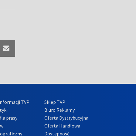
nformacji TVP
Sklep TVP
tyki
Biuro Reklamy
la prasy
Oferta Dystrybucyjna
ów
Oferta Handlowa
tograficzny
Dostępność