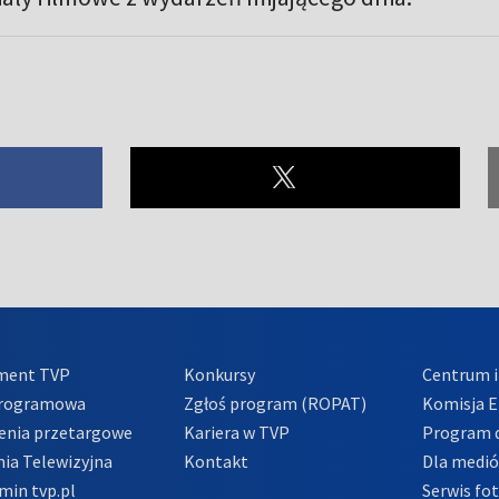
ment TVP
Konkursy
Centrum i
Programowa
Zgłoś program (ROPAT)
Komisja E
enia przetargowe
Kariera w TVP
Program d
ia Telewizyjna
Kontakt
Dla medi
min tvp.pl
Serwis fo