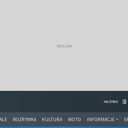
NA ŻYWO
ALE
ROZRYWKA
KULTURA
MOTO
INFORMACJE
S