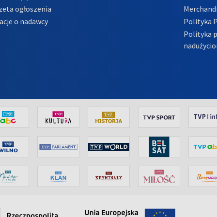
zeta ogłoszenia
Merchandi
acje o nadawcy
Polityka 
Polityka 
nadużycio