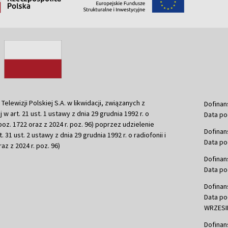
ewizji Polskiej S.A. w likwidacji, związanych z
Dofinan
j w art. 21 ust. 1 ustawy z dnia 29 grudnia 1992 r. o
Data po
r. poz. 1722 oraz z 2024 r. poz. 96) poprzez udzielenie
Dofinan
 31 ust. 2 ustawy z dnia 29 grudnia 1992 r. o radiofonii i
Data po
raz z 2024 r. poz. 96)
Dofinan
Data po
Dofinan
Data po
WRZESIE
Dofinan