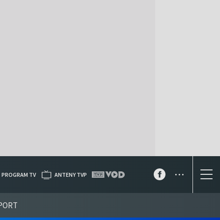
...
PROGRAM TV
ANTENY TVP
PORT