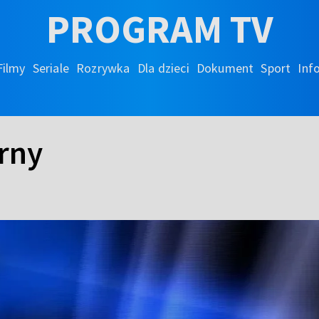
PROGRAM TV
Filmy
Seriale
Rozrywka
Dla dzieci
Dokument
Sport
Inf
rny