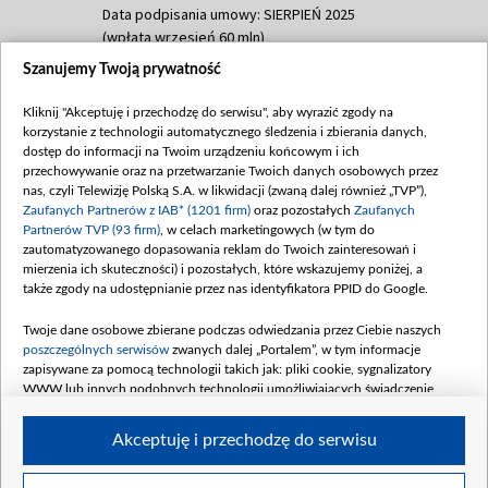
Data podpisania umowy: SIERPIEŃ 2025
(wpłata wrzesień 60 mln)
Szanujemy Twoją prywatność
Dofinansowanie 635 783 051,21 PLN
Data podpisania umowy: WRZESIEŃ 2025
Kliknij "Akceptuję i przechodzę do serwisu", aby wyrazić zgody na
(wpłata wrzesień 100 mln, październik 350
korzystanie z technologii automatycznego śledzenia i zbierania danych,
mln, listopad 265 mln)
dostęp do informacji na Twoim urządzeniu końcowym i ich
przechowywanie oraz na przetwarzanie Twoich danych osobowych przez
Dofinansowanie 48 862 000,00 PLN
nas, czyli Telewizję Polską S.A. w likwidacji (zwaną dalej również „TVP”),
Data podpisania umowy: GRUDZIEŃ 2025
Zaufanych Partnerów z IAB* (1201 firm)
oraz pozostałych
Zaufanych
(wpłata grudzień 60,548 mln)
Partnerów TVP (93 firm)
, w celach marketingowych (w tym do
zautomatyzowanego dopasowania reklam do Twoich zainteresowań i
Dofinansowanie 900 000 000,00 PLN
mierzenia ich skuteczności) i pozostałych, które wskazujemy poniżej, a
Data podpisania umowy: LUTY 2026 (wpłata
także zgody na udostępnianie przez nas identyfikatora PPID do Google.
26 lutego 80 mln, 4 marca 370 mln,
8
kwiecień 180 mln, 7 maja 180 mln, 8
Twoje dane osobowe zbierane podczas odwiedzania przez Ciebie naszych
czerwca 90 mln)
poszczególnych serwisów
zwanych dalej „Portalem”, w tym informacje
zapisywane za pomocą technologii takich jak: pliki cookie, sygnalizatory
Dofinansowanie 250 000 000,00 PLN
WWW lub innych podobnych technologii umożliwiających świadczenie
Data podpisania umowy LIPIEC 2026 (wpłata
dopasowanych i bezpiecznych usług, personalizację treści oraz reklam,
udostępnianie funkcji mediów społecznościowych oraz analizowanie ruchu
4 sierpnia 250 mln
Akceptuję i przechodzę do serwisu
w Internecie.