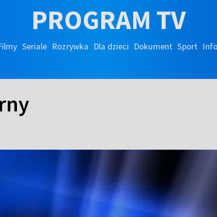
PROGRAM TV
Filmy
Seriale
Rozrywka
Dla dzieci
Dokument
Sport
Inf
rny