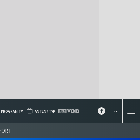
...
PROGRAM TV
ANTENY TVP
PORT