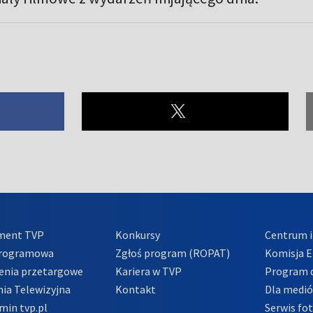
ment TVP
Konkursy
Centrum i
Programowa
Zgłoś program (ROPAT)
Komisja E
enia przetargowe
Kariera w TVP
Program d
ia Telewizyjna
Kontakt
Dla medi
min tvp.pl
Serwis fo