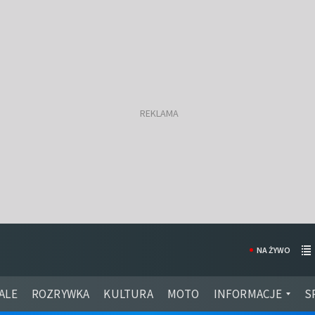
NA ŻYWO
ALE
ROZRYWKA
KULTURA
MOTO
INFORMACJE
S