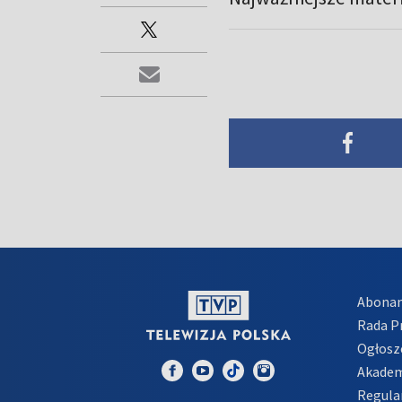
Abona
Rada 
Ogłosz
Akadem
Regula