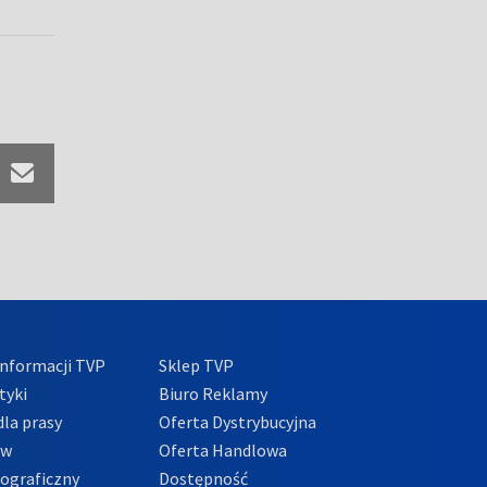
nformacji TVP
Sklep TVP
tyki
Biuro Reklamy
la prasy
Oferta Dystrybucyjna
ów
Oferta Handlowa
tograficzny
Dostępność