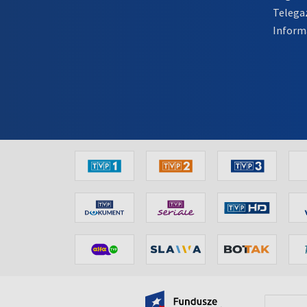
Telega
Inform