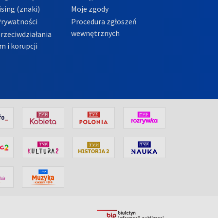
sing (znaki)
Moje zgody
Prywatności
Procedura zgłoszeń
wewnętrznych
przeciwdziałania
m i korupcji