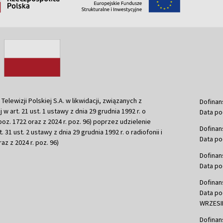
ewizji Polskiej S.A. w likwidacji, związanych z
Dofinan
j w art. 21 ust. 1 ustawy z dnia 29 grudnia 1992 r. o
Data po
r. poz. 1722 oraz z 2024 r. poz. 96) poprzez udzielenie
Dofinan
 31 ust. 2 ustawy z dnia 29 grudnia 1992 r. o radiofonii i
Data po
raz z 2024 r. poz. 96)
Dofinan
Data po
Dofinan
Data po
WRZESIE
Dofinan