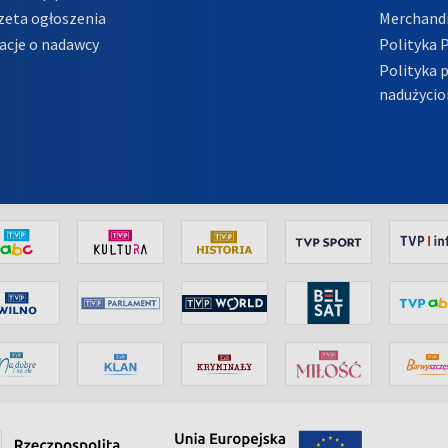
zeta ogłoszenia
Merchandi
acje o nadawcy
Polityka 
Polityka 
nadużycio