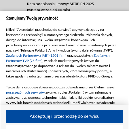
Data podpisania umowy: SIERPIEŃ 2025
(wpłata wrzesień 60 mln)
Szanujemy Twoją prywatność
Dofinansowanie 635 783 051,21 PLN
Data podpisania umowy: WRZESIEŃ 2025
Kliknij "Akceptuję i przechodzę do serwisu", aby wyrazić zgody na
(wpłata wrzesień 100 mln, październik 350
korzystanie z technologii automatycznego śledzenia i zbierania danych,
mln, listopad 265 mln)
dostęp do informacji na Twoim urządzeniu końcowym i ich
przechowywanie oraz na przetwarzanie Twoich danych osobowych przez
Dofinansowanie 48 862 000,00 PLN
nas, czyli Telewizję Polską S.A. w likwidacji (zwaną dalej również „TVP”),
Data podpisania umowy: GRUDZIEŃ 2025
Zaufanych Partnerów z IAB* (1201 firm)
oraz pozostałych
Zaufanych
(wpłata grudzień 60,548 mln)
Partnerów TVP (93 firm)
, w celach marketingowych (w tym do
zautomatyzowanego dopasowania reklam do Twoich zainteresowań i
Dofinansowanie 900 000 000,00 PLN
mierzenia ich skuteczności) i pozostałych, które wskazujemy poniżej, a
Data podpisania umowy: LUTY 2026 (wpłata
także zgody na udostępnianie przez nas identyfikatora PPID do Google.
26 lutego 80 mln, 4 marca 370 mln,
8
kwiecień 180 mln, 7 maja 180 mln, 8
Twoje dane osobowe zbierane podczas odwiedzania przez Ciebie naszych
czerwca 90 mln)
poszczególnych serwisów
zwanych dalej „Portalem”, w tym informacje
zapisywane za pomocą technologii takich jak: pliki cookie, sygnalizatory
Dofinansowanie 250 000 000,00 PLN
WWW lub innych podobnych technologii umożliwiających świadczenie
Data podpisania umowy LIPIEC 2026 (wpłata
dopasowanych i bezpiecznych usług, personalizację treści oraz reklam,
udostępnianie funkcji mediów społecznościowych oraz analizowanie ruchu
4 sierpnia 250 mln
Akceptuję i przechodzę do serwisu
w Internecie.