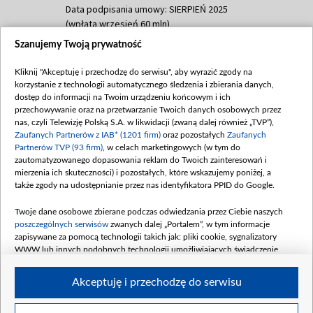
Data podpisania umowy: SIERPIEŃ 2025
(wpłata wrzesień 60 mln)
Szanujemy Twoją prywatność
Dofinansowanie 635 783 051,21 PLN
Data podpisania umowy: WRZESIEŃ 2025
Kliknij "Akceptuję i przechodzę do serwisu", aby wyrazić zgody na
(wpłata wrzesień 100 mln, październik 350
korzystanie z technologii automatycznego śledzenia i zbierania danych,
mln, listopad 265 mln)
dostęp do informacji na Twoim urządzeniu końcowym i ich
przechowywanie oraz na przetwarzanie Twoich danych osobowych przez
Dofinansowanie 48 862 000,00 PLN
nas, czyli Telewizję Polską S.A. w likwidacji (zwaną dalej również „TVP”),
Data podpisania umowy: GRUDZIEŃ 2025
Zaufanych Partnerów z IAB* (1201 firm)
oraz pozostałych
Zaufanych
(wpłata grudzień 60,548 mln)
Partnerów TVP (93 firm)
, w celach marketingowych (w tym do
zautomatyzowanego dopasowania reklam do Twoich zainteresowań i
Dofinansowanie 900 000 000,00 PLN
mierzenia ich skuteczności) i pozostałych, które wskazujemy poniżej, a
Data podpisania umowy: LUTY 2026 (wpłata
także zgody na udostępnianie przez nas identyfikatora PPID do Google.
26 lutego 80 mln, 4 marca 370 mln,
8
kwiecień 180 mln, 7 maja 180 mln, 8
Twoje dane osobowe zbierane podczas odwiedzania przez Ciebie naszych
czerwca 90 mln)
poszczególnych serwisów
zwanych dalej „Portalem”, w tym informacje
zapisywane za pomocą technologii takich jak: pliki cookie, sygnalizatory
Dofinansowanie 250 000 000,00 PLN
WWW lub innych podobnych technologii umożliwiających świadczenie
Data podpisania umowy LIPIEC 2026 (wpłata
dopasowanych i bezpiecznych usług, personalizację treści oraz reklam,
udostępnianie funkcji mediów społecznościowych oraz analizowanie ruchu
4 sierpnia 250 mln
Akceptuję i przechodzę do serwisu
w Internecie.