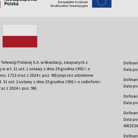
ewizji Polskiej S.A. w likwidacji, związanych z
Dofinan
j w art. 21 ust. 1 ustawy z dnia 29 grudnia 1992 r. o
Data po
r. poz. 1722 oraz z 2024 r. poz. 96) poprzez udzielenie
Dofinan
 31 ust. 2 ustawy z dnia 29 grudnia 1992 r. o radiofonii i
Data po
raz z 2024 r. poz. 96)
Dofinan
Data po
Dofinan
Data po
WRZESIE
Dofinan