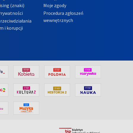
sing (znaki)
Moje zgody
Prywatności
Procedura zgłoszeń
wewnętrznych
przeciwdziałania
m i korupcji