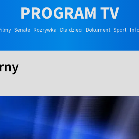
PROGRAM TV
Filmy
Seriale
Rozrywka
Dla dzieci
Dokument
Sport
Inf
rny