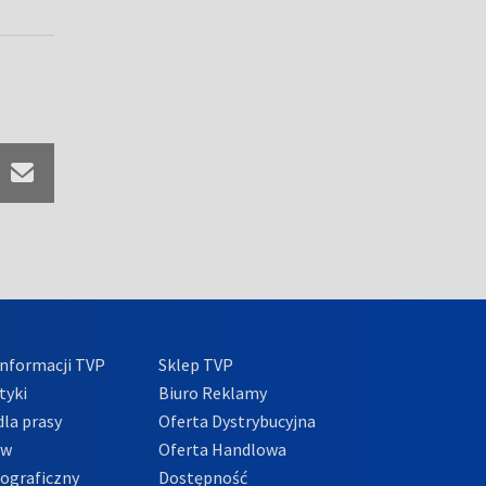
nformacji TVP
Sklep TVP
tyki
Biuro Reklamy
la prasy
Oferta Dystrybucyjna
ów
Oferta Handlowa
tograficzny
Dostępność