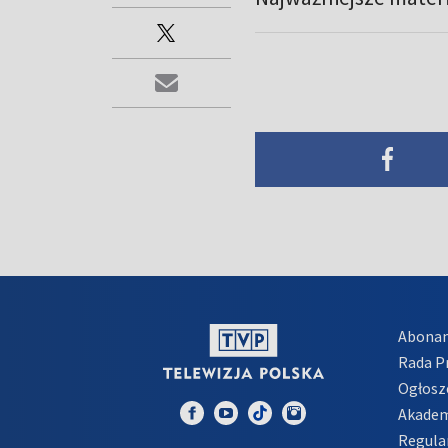
Abona
Rada 
Ogłosz
Akadem
Regula