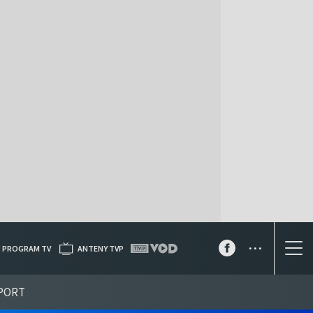
...
PROGRAM TV
ANTENY TVP
PORT