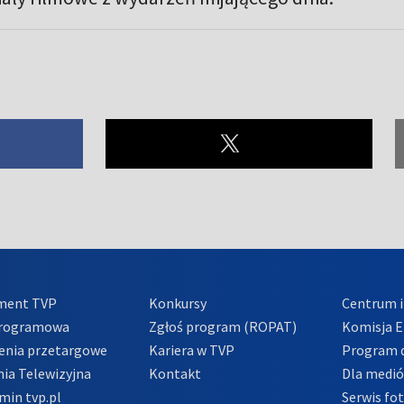
ment TVP
Konkursy
Centrum i
Programowa
Zgłoś program (ROPAT)
Komisja E
enia przetargowe
Kariera w TVP
Program d
ia Telewizyjna
Kontakt
Dla medi
min tvp.pl
Serwis fo