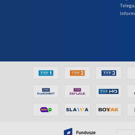
Telega
Inform