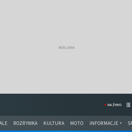
NA ŻYWO
ALE
ROZRYWKA
KULTURA
MOTO
INFORMACJE
S