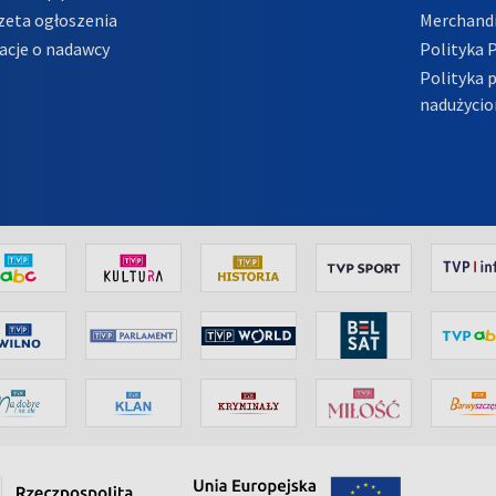
zeta ogłoszenia
Merchandi
acje o nadawcy
Polityka 
Polityka 
nadużycio