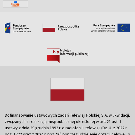
Dofinansowanie ustawowych zadań Telewizji Polskiej S.A. w likwidacji,
związanych z realizacją misji publicznej określonej w art. 21 ust. 1
ustawy z dnia 29 grudnia 1992 r. o radiofonii i telewizji (Dz. U. z 2022 r.
poz. 1722 oraz z 2024 r. poz. 96) poprzez udzielenie dotacji celowej, o