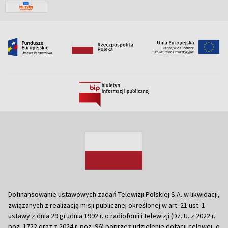
Dofinansowanie ustawowych zadań Telewizji Polskiej S.A. w likwidacji,
związanych z realizacją misji publicznej określonej w art. 21 ust. 1
ustawy z dnia 29 grudnia 1992 r. o radiofonii i telewizji (Dz. U. z 2022 r.
poz. 1722 oraz z 2024 r. poz. 96) poprzez udzielenie dotacji celowej, o