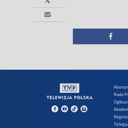
Abona
Rada 
Ogłosz
Akadem
Regula
Telega