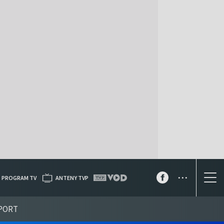
...
PROGRAM TV
ANTENY TVP
PORT