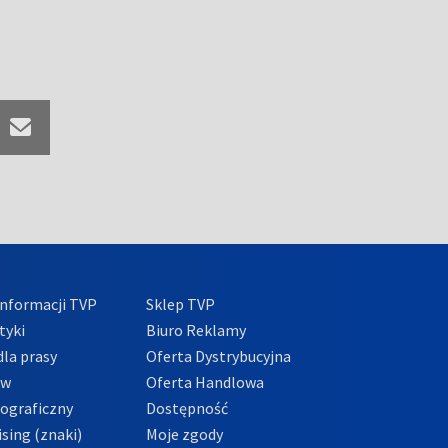
nformacji TVP
Sklep TVP
tyki
Biuro Reklamy
la prasy
Oferta Dystrybucyjna
ów
Oferta Handlowa
tograficzny
Dostępność
sing (znaki)
Moje zgody