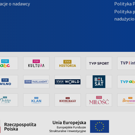
acje o nadawcy
Polityka 
Polityka 
nadużycio