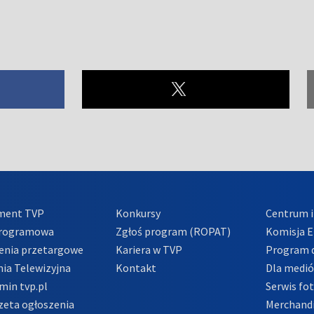
ment TVP
Konkursy
Centrum i
Programowa
Zgłoś program (ROPAT)
Komisja E
enia przetargowe
Kariera w TVP
Program d
ia Telewizyjna
Kontakt
Dla medi
min tvp.pl
Serwis fo
zeta ogłoszenia
Merchandi