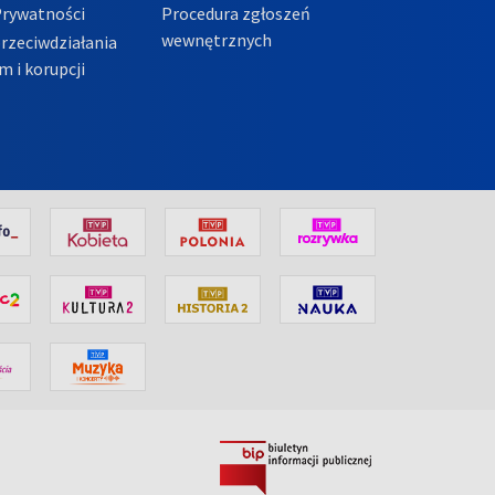
Prywatności
Procedura zgłoszeń
wewnętrznych
przeciwdziałania
m i korupcji