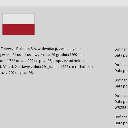
ewizji Polskiej S.A. w likwidacji, związanych z
Dofinan
j w art. 21 ust. 1 ustawy z dnia 29 grudnia 1992 r. o
Data po
r. poz. 1722 oraz z 2024 r. poz. 96) poprzez udzielenie
Dofinan
 31 ust. 2 ustawy z dnia 29 grudnia 1992 r. o radiofonii i
Data po
raz z 2024 r. poz. 96)
Dofinan
Data po
Dofinan
Data po
WRZESIE
Dofinan
Data po