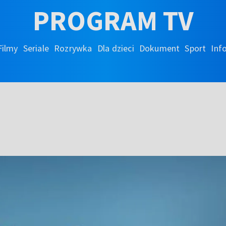
PROGRAM TV
Filmy
Seriale
Rozrywka
Dla dzieci
Dokument
Sport
Inf