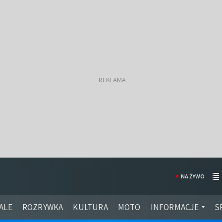
NA ŻYWO
ALE
ROZRYWKA
KULTURA
MOTO
INFORMACJE
S