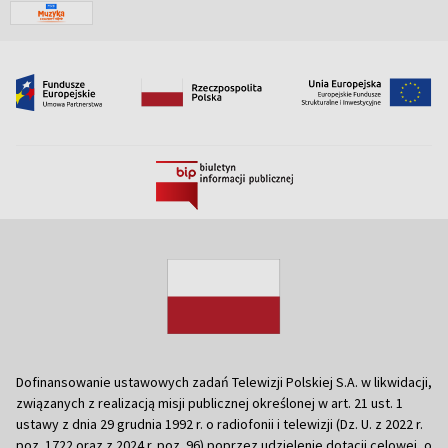
Dofinansowanie ustawowych zadań Telewizji Polskiej S.A. w likwidacji,
związanych z realizacją misji publicznej określonej w art. 21 ust. 1
ustawy z dnia 29 grudnia 1992 r. o radiofonii i telewizji (Dz. U. z 2022 r.
poz. 1722 oraz z 2024 r. poz. 96) poprzez udzielenie dotacji celowej, o