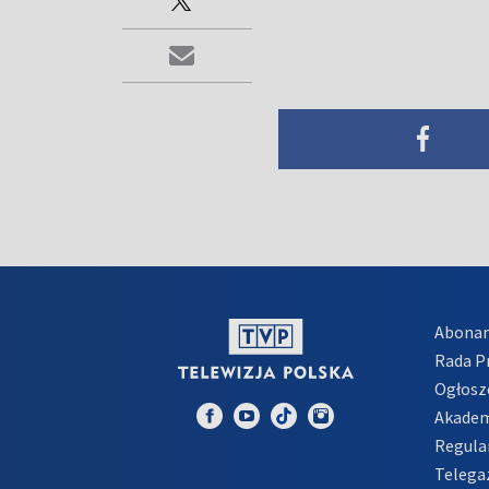
Abona
Rada 
Ogłosz
Akadem
Regula
Telega