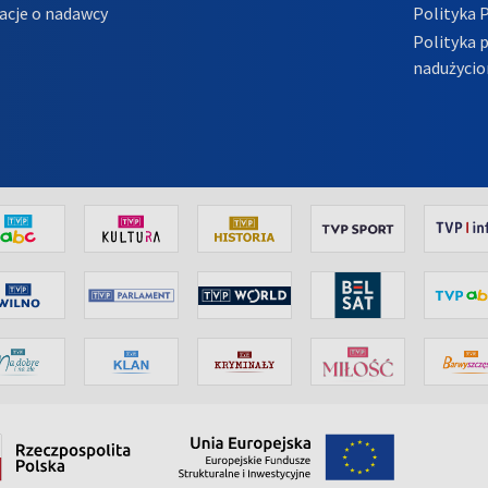
acje o nadawcy
Polityka 
Polityka 
nadużycio