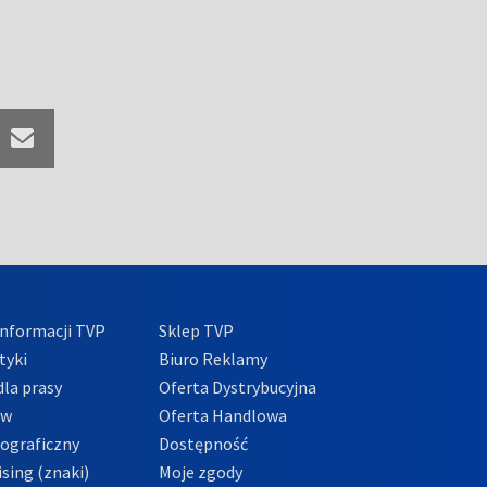
nformacji TVP
Sklep TVP
tyki
Biuro Reklamy
la prasy
Oferta Dystrybucyjna
ów
Oferta Handlowa
tograficzny
Dostępność
sing (znaki)
Moje zgody