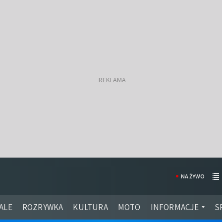
NA ŻYWO
ALE
ROZRYWKA
KULTURA
MOTO
INFORMACJE
S