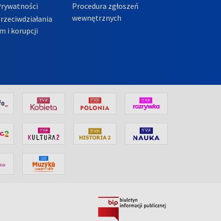
Prywatności
Procedura zgłoszeń
wewnętrznych
przeciwdziałania
m i korupcji