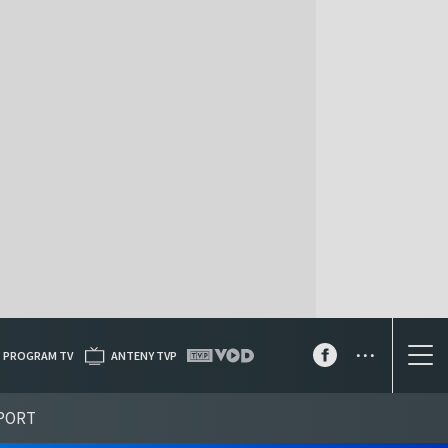
...
PROGRAM TV
ANTENY TVP
PORT