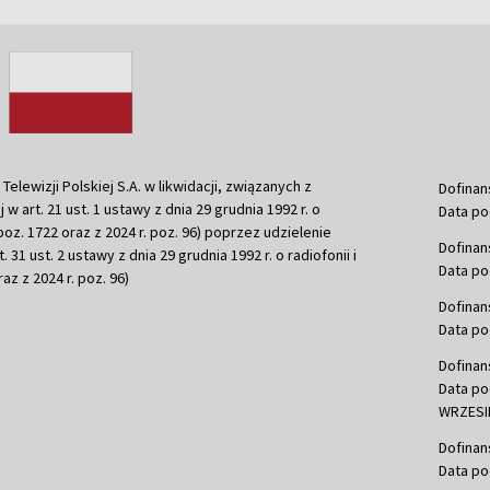
ewizji Polskiej S.A. w likwidacji, związanych z
Dofinan
j w art. 21 ust. 1 ustawy z dnia 29 grudnia 1992 r. o
Data po
r. poz. 1722 oraz z 2024 r. poz. 96) poprzez udzielenie
Dofinan
 31 ust. 2 ustawy z dnia 29 grudnia 1992 r. o radiofonii i
Data po
raz z 2024 r. poz. 96)
Dofinan
Data po
Dofinan
Data po
WRZESIE
Dofinan
Data po