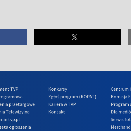
ment TVP
Konkursy
Centrum i
Programowa
Zgłoś program (ROPAT)
Komisja E
enia przetargowe
Kariera w TVP
Program d
ia Telewizyjna
Kontakt
Dla medi
min tvp.pl
Serwis fo
zeta ogłoszenia
Merchandi