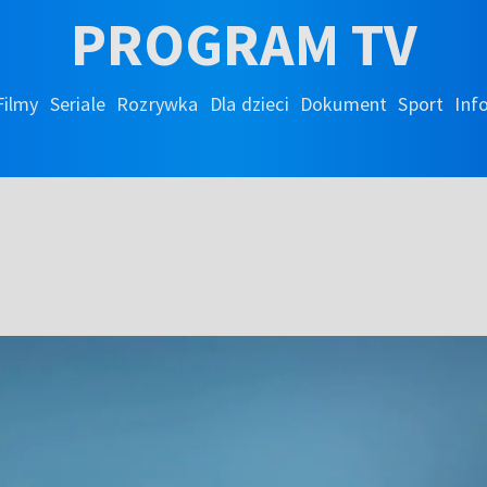
PROGRAM TV
Filmy
Seriale
Rozrywka
Dla dzieci
Dokument
Sport
Inf