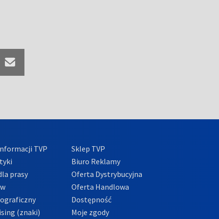
nformacji TVP
Sklep TVP
tyki
Biuro Reklamy
la prasy
Oferta Dystrybucyjna
ów
Oferta Handlowa
tograficzny
Dostępność
sing (znaki)
Moje zgody