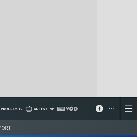
...
PROGRAM TV
ANTENY TVP
PORT