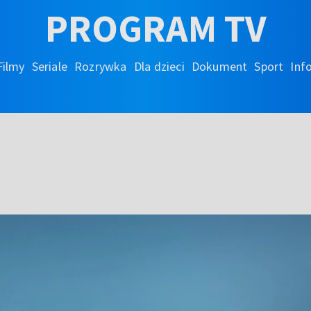
PROGRAM TV
Filmy
Seriale
Rozrywka
Dla dzieci
Dokument
Sport
Inf