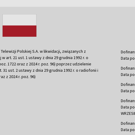
ewizji Polskiej S.A. w likwidacji, związanych z
Dofinan
j w art. 21 ust. 1 ustawy z dnia 29 grudnia 1992 r. o
Data po
r. poz. 1722 oraz z 2024 r. poz. 96) poprzez udzielenie
Dofinan
 31 ust. 2 ustawy z dnia 29 grudnia 1992 r. o radiofonii i
Data po
raz z 2024 r. poz. 96)
Dofinan
Data po
Dofinan
Data po
WRZESIE
Dofinan
Data po