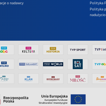
acje o nadawcy
Polityka 
Polityka 
nadużycio