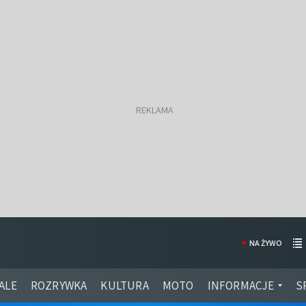
NA ŻYWO
ALE
ROZRYWKA
KULTURA
MOTO
INFORMACJE
S