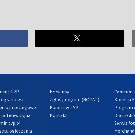
ment TVP
Konkursy
Centrum i
Programowa
Zgłoś program (ROPAT)
Komisja E
enia przetargowe
Kariera w TVP
Program d
ia Telewizyjna
Kontakt
Dla medi
min tvp.pl
Serwis fo
zeta ogłoszenia
Merchandi