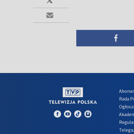
Abona
Rada 
Ogłosz
Akadem
Regula
Telega