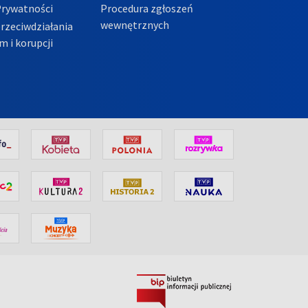
Prywatności
Procedura zgłoszeń
wewnętrznych
przeciwdziałania
m i korupcji