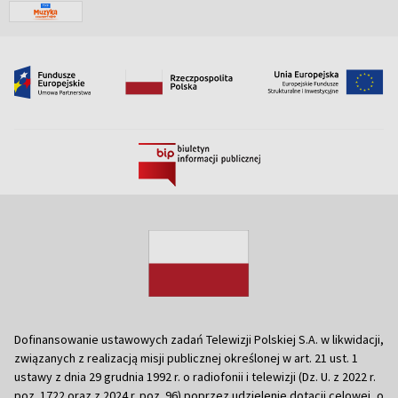
Dofinansowanie ustawowych zadań Telewizji Polskiej S.A. w likwidacji,
związanych z realizacją misji publicznej określonej w art. 21 ust. 1
ustawy z dnia 29 grudnia 1992 r. o radiofonii i telewizji (Dz. U. z 2022 r.
poz. 1722 oraz z 2024 r. poz. 96) poprzez udzielenie dotacji celowej, o