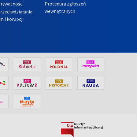
Prywatności
Procedura zgłoszeń
wewnętrznych
przeciwdziałania
m i korupcji