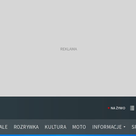
NA ŻYWO
ALE
ROZRYWKA
KULTURA
MOTO
INFORMACJE
S