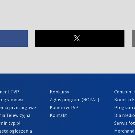
ment TVP
Konkursy
Centrum i
Programowa
Zgłoś program (ROPAT)
Komisja E
enia przetargowe
Kariera w TVP
Program d
ia Telewizyjna
Kontakt
Dla medi
min tvp.pl
Serwis fo
zeta ogłoszenia
Merchandi