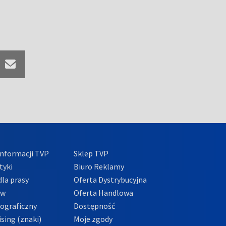
nformacji TVP
Sklep TVP
tyki
Biuro Reklamy
la prasy
Oferta Dystrybucyjna
ów
Oferta Handlowa
tograficzny
Dostępność
sing (znaki)
Moje zgody