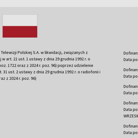
ewizji Polskiej S.A. w likwidacji, związanych z
Dofinan
j w art. 21 ust. 1 ustawy z dnia 29 grudnia 1992 r. o
Data po
r. poz. 1722 oraz z 2024 r. poz. 96) poprzez udzielenie
Dofinan
 31 ust. 2 ustawy z dnia 29 grudnia 1992 r. o radiofonii i
Data po
raz z 2024 r. poz. 96)
Dofinan
Data po
Dofinan
Data po
WRZESIE
Dofinan
Data po