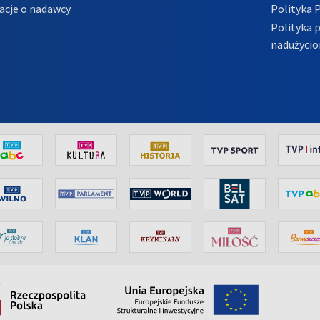
acje o nadawcy
Polityka 
Polityka 
nadużycio