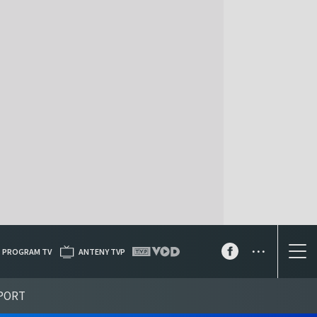
...
PROGRAM TV
ANTENY TVP
PORT