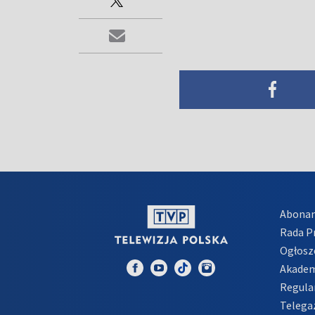
Abona
Rada 
Ogłosz
Akadem
Regula
Telega