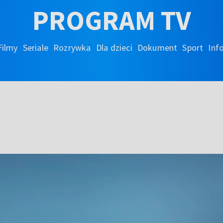
PROGRAM TV
Filmy
Seriale
Rozrywka
Dla dzieci
Dokument
Sport
Inf