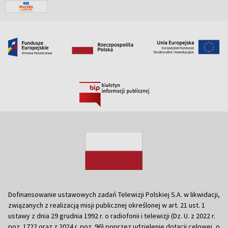
Dofinansowanie ustawowych zadań Telewizji Polskiej S.A. w likwidacji,
związanych z realizacją misji publicznej określonej w art. 21 ust. 1
ustawy z dnia 29 grudnia 1992 r. o radiofonii i telewizji (Dz. U. z 2022 r.
poz. 1722 oraz z 2024 r. poz. 96) poprzez udzielenie dotacji celowej, o