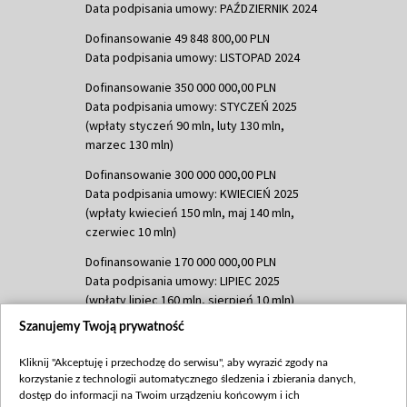
Data podpisania umowy: PAŹDZIERNIK 2024
Dofinansowanie 49 848 800,00 PLN
Data podpisania umowy: LISTOPAD 2024
Dofinansowanie 350 000 000,00 PLN
Data podpisania umowy: STYCZEŃ 2025
(wpłaty styczeń 90 mln, luty 130 mln,
marzec 130 mln)
Dofinansowanie 300 000 000,00 PLN
Data podpisania umowy: KWIECIEŃ 2025
(wpłaty kwiecień 150 mln, maj 140 mln,
czerwiec 10 mln)
Dofinansowanie 170 000 000,00 PLN
Data podpisania umowy: LIPIEC 2025
(wpłaty lipiec 160 mln, sierpień 10 mln)
Szanujemy Twoją prywatność
Dofinansowanie 60 000 000,00 PLN
Data podpisania umowy: SIERPIEŃ 2025
Kliknij "Akceptuję i przechodzę do serwisu", aby wyrazić zgody na
(wpłata wrzesień 60 mln)
korzystanie z technologii automatycznego śledzenia i zbierania danych,
Dofinansowanie 635 783 051,21 PLN
dostęp do informacji na Twoim urządzeniu końcowym i ich