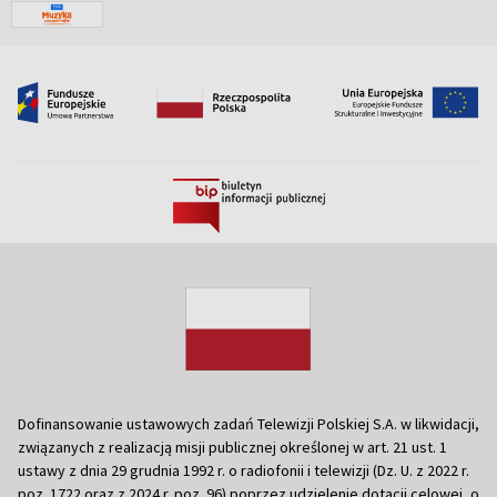
Dofinansowanie ustawowych zadań Telewizji Polskiej S.A. w likwidacji,
związanych z realizacją misji publicznej określonej w art. 21 ust. 1
ustawy z dnia 29 grudnia 1992 r. o radiofonii i telewizji (Dz. U. z 2022 r.
poz. 1722 oraz z 2024 r. poz. 96) poprzez udzielenie dotacji celowej, o