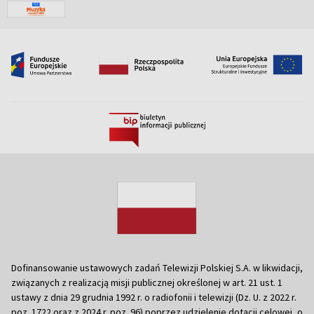
Dofinansowanie ustawowych zadań Telewizji Polskiej S.A. w likwidacji,
związanych z realizacją misji publicznej określonej w art. 21 ust. 1
ustawy z dnia 29 grudnia 1992 r. o radiofonii i telewizji (Dz. U. z 2022 r.
poz. 1722 oraz z 2024 r. poz. 96) poprzez udzielenie dotacji celowej, o