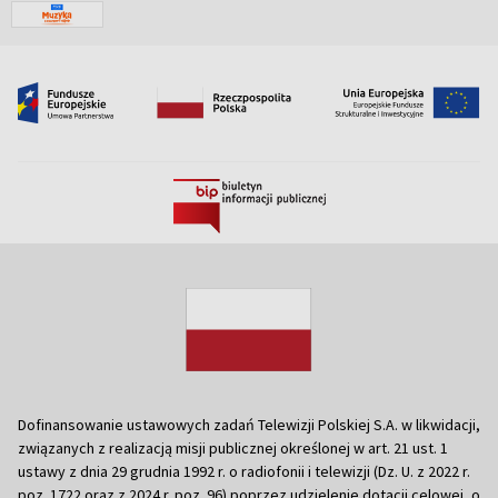
Dofinansowanie ustawowych zadań Telewizji Polskiej S.A. w likwidacji,
związanych z realizacją misji publicznej określonej w art. 21 ust. 1
ustawy z dnia 29 grudnia 1992 r. o radiofonii i telewizji (Dz. U. z 2022 r.
poz. 1722 oraz z 2024 r. poz. 96) poprzez udzielenie dotacji celowej, o