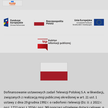
Dofinansowanie ustawowych zadań Telewizji Polskiej S.A. w likwidacji,
związanych z realizacją misji publicznej określonej w art. 21 ust. 1
ustawy z dnia 29 grudnia 1992 r. o radiofonii i telewizji (Dz. U. z 2022 r.
poz. 1722 oraz z 2024 r. poz. 96) poprzez udzielenie dotacji celowej, o