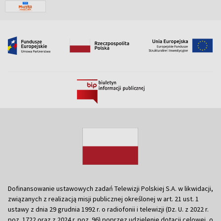
Dofinansowanie ustawowych zadań Telewizji Polskiej S.A. w likwidacji,
związanych z realizacją misji publicznej określonej w art. 21 ust. 1
ustawy z dnia 29 grudnia 1992 r. o radiofonii i telewizji (Dz. U. z 2022 r.
poz. 1722 oraz z 2024 r. poz. 96) poprzez udzielenie dotacji celowej, o