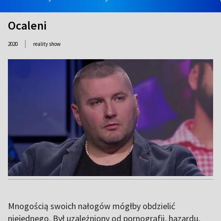
Ocaleni
|
2020
reality show
Mnogością swoich nałogów mógłby obdzielić
niejednego. Był uzależniony od pornografii, hazardu,