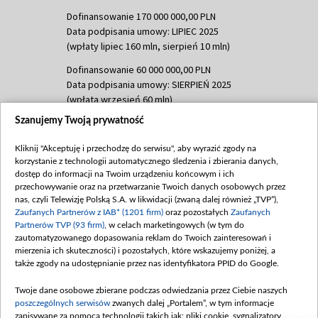
Dofinansowanie 170 000 000,00 PLN
Data podpisania umowy: LIPIEC 2025
(wpłaty lipiec 160 mln, sierpień 10 mln)
Dofinansowanie 60 000 000,00 PLN
Data podpisania umowy: SIERPIEŃ 2025
(wpłata wrzesień 60 mln)
Szanujemy Twoją prywatność
Dofinansowanie 635 783 051,21 PLN
Data podpisania umowy: WRZESIEŃ 2025
Kliknij "Akceptuję i przechodzę do serwisu", aby wyrazić zgody na
(wpłata wrzesień 100 mln, październik 350
korzystanie z technologii automatycznego śledzenia i zbierania danych,
mln, listopad 265 mln)
dostęp do informacji na Twoim urządzeniu końcowym i ich
przechowywanie oraz na przetwarzanie Twoich danych osobowych przez
Dofinansowanie 48 862 000,00 PLN
nas, czyli Telewizję Polską S.A. w likwidacji (zwaną dalej również „TVP”),
Data podpisania umowy: GRUDZIEŃ 2025
Zaufanych Partnerów z IAB* (1201 firm)
oraz pozostałych
Zaufanych
(wpłata grudzień 60,548 mln)
Partnerów TVP (93 firm)
, w celach marketingowych (w tym do
zautomatyzowanego dopasowania reklam do Twoich zainteresowań i
Dofinansowanie 900 000 000,00 PLN
mierzenia ich skuteczności) i pozostałych, które wskazujemy poniżej, a
Data podpisania umowy: LUTY 2026 (wpłata
także zgody na udostępnianie przez nas identyfikatora PPID do Google.
26 lutego 80 mln, 4 marca 370 mln,
8
kwiecień 180 mln, 7 maja 180 mln, 8
Twoje dane osobowe zbierane podczas odwiedzania przez Ciebie naszych
czerwca 90 mln)
poszczególnych serwisów
zwanych dalej „Portalem”, w tym informacje
zapisywane za pomocą technologii takich jak: pliki cookie, sygnalizatory