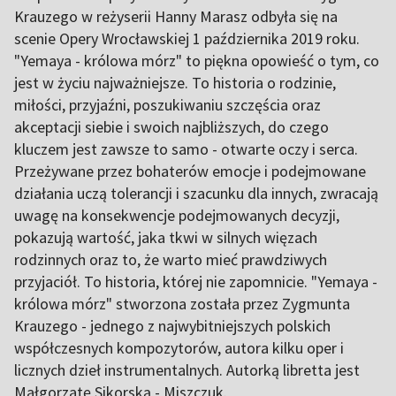
Krauzego w reżyserii Hanny Marasz odbyła się na
scenie Opery Wrocławskiej 1 października 2019 roku.
"Yemaya - królowa mórz" to piękna opowieść o tym, co
jest w życiu najważniejsze. To historia o rodzinie,
miłości, przyjaźni, poszukiwaniu szczęścia oraz
akceptacji siebie i swoich najbliższych, do czego
kluczem jest zawsze to samo - otwarte oczy i serca.
Przeżywane przez bohaterów emocje i podejmowane
działania uczą tolerancji i szacunku dla innych, zwracają
uwagę na konsekwencje podejmowanych decyzji,
pokazują wartość, jaka tkwi w silnych więzach
rodzinnych oraz to, że warto mieć prawdziwych
przyjaciół. To historia, której nie zapomnicie. "Yemaya -
królowa mórz" stworzona została przez Zygmunta
Krauzego - jednego z najwybitniejszych polskich
współczesnych kompozytorów, autora kilku oper i
licznych dzieł instrumentalnych. Autorką libretta jest
Małgorzatę Sikorską - Miszczuk.