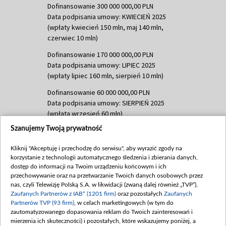
Dofinansowanie 300 000 000,00 PLN
Data podpisania umowy: KWIECIEŃ 2025
(wpłaty kwiecień 150 mln, maj 140 mln,
czerwiec 10 mln)
Dofinansowanie 170 000 000,00 PLN
Data podpisania umowy: LIPIEC 2025
(wpłaty lipiec 160 mln, sierpień 10 mln)
Dofinansowanie 60 000 000,00 PLN
Data podpisania umowy: SIERPIEŃ 2025
(wpłata wrzesień 60 mln)
Szanujemy Twoją prywatność
Dofinansowanie 635 783 051,21 PLN
Data podpisania umowy: WRZESIEŃ 2025
Kliknij "Akceptuję i przechodzę do serwisu", aby wyrazić zgody na
(wpłata wrzesień 100 mln, październik 350
korzystanie z technologii automatycznego śledzenia i zbierania danych,
mln, listopad 265 mln)
dostęp do informacji na Twoim urządzeniu końcowym i ich
przechowywanie oraz na przetwarzanie Twoich danych osobowych przez
Dofinansowanie 48 862 000,00 PLN
nas, czyli Telewizję Polską S.A. w likwidacji (zwaną dalej również „TVP”),
Data podpisania umowy: GRUDZIEŃ 2025
Zaufanych Partnerów z IAB* (1201 firm)
oraz pozostałych
Zaufanych
(wpłata grudzień 60,548 mln)
Partnerów TVP (93 firm)
, w celach marketingowych (w tym do
zautomatyzowanego dopasowania reklam do Twoich zainteresowań i
Dofinansowanie 900 000 000,00 PLN
mierzenia ich skuteczności) i pozostałych, które wskazujemy poniżej, a