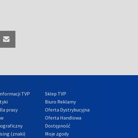
nformacji TVP
Sklep TVP
tyki
Biuro Reklamy
la prasy
Oferta Dystrybucyjna
ów
Oferta Handlowa
tograficzny
Dostępność
sing (znaki)
Moje zgody