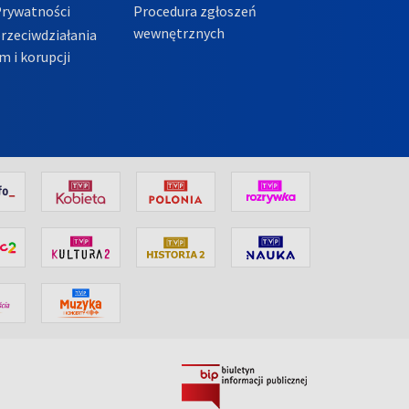
Prywatności
Procedura zgłoszeń
wewnętrznych
przeciwdziałania
m i korupcji