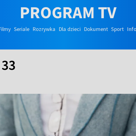
PROGRAM TV
Filmy
Seriale
Rozrywka
Dla dzieci
Dokument
Sport
Inf
 33