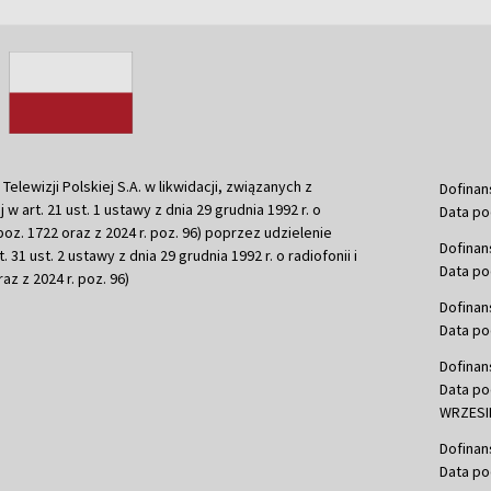
ewizji Polskiej S.A. w likwidacji, związanych z
Dofinan
j w art. 21 ust. 1 ustawy z dnia 29 grudnia 1992 r. o
Data po
r. poz. 1722 oraz z 2024 r. poz. 96) poprzez udzielenie
Dofinan
 31 ust. 2 ustawy z dnia 29 grudnia 1992 r. o radiofonii i
Data po
raz z 2024 r. poz. 96)
Dofinan
Data po
Dofinan
Data po
WRZESIE
Dofinan
Data po