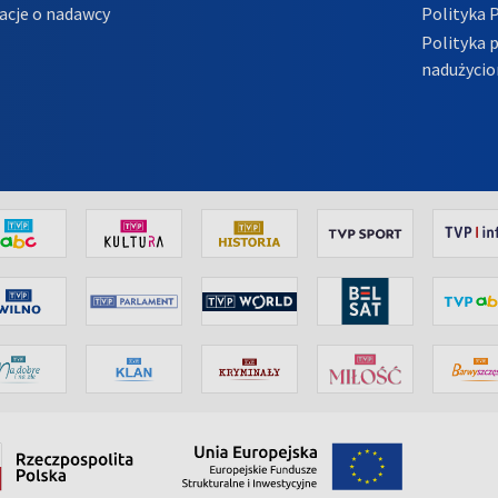
acje o nadawcy
Polityka 
Polityka 
nadużycio