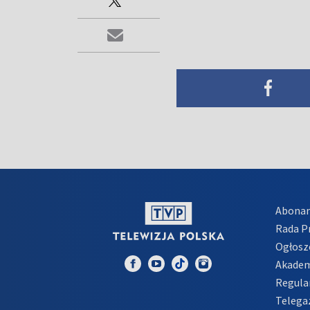
Abona
Rada 
Ogłosz
Akadem
Regula
Telega