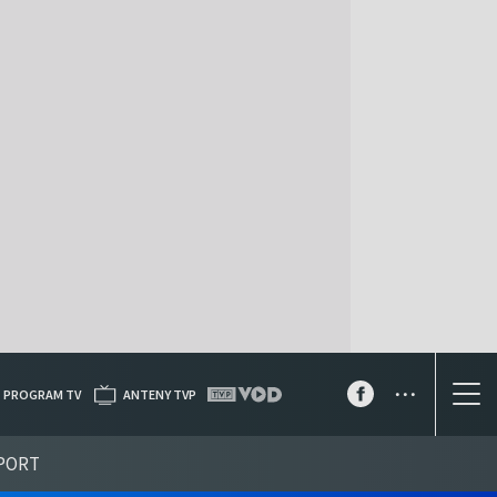
...
PROGRAM TV
ANTENY TVP
PORT