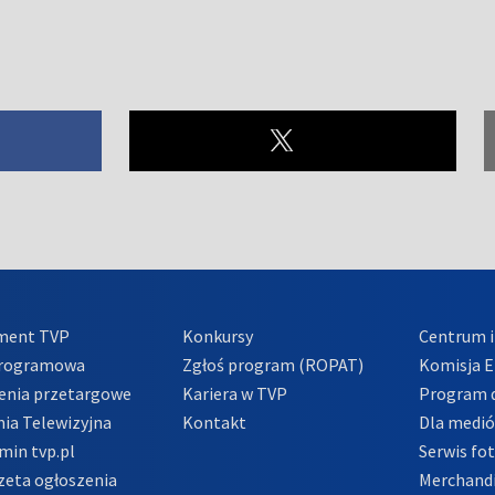
ment TVP
Konkursy
Centrum i
Programowa
Zgłoś program (ROPAT)
Komisja E
enia przetargowe
Kariera w TVP
Program d
ia Telewizyjna
Kontakt
Dla medi
min tvp.pl
Serwis fo
zeta ogłoszenia
Merchandi