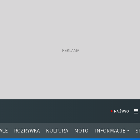
NA ŻYWO
ALE
ROZRYWKA
KULTURA
MOTO
INFORMACJE
S