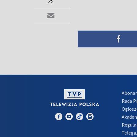
Abona
Rada 
Ogłosz
Akadem
Regula
Telega