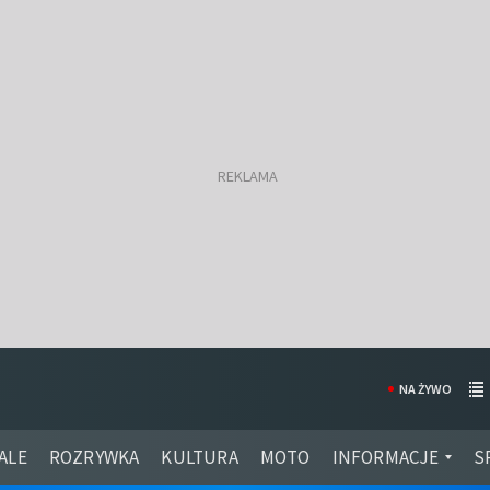
NA ŻYWO
ALE
ROZRYWKA
KULTURA
MOTO
INFORMACJE
S