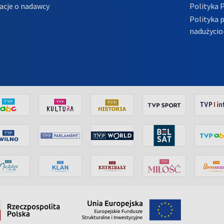
acje o nadawcy
Polityka 
Polityka 
nadużycio