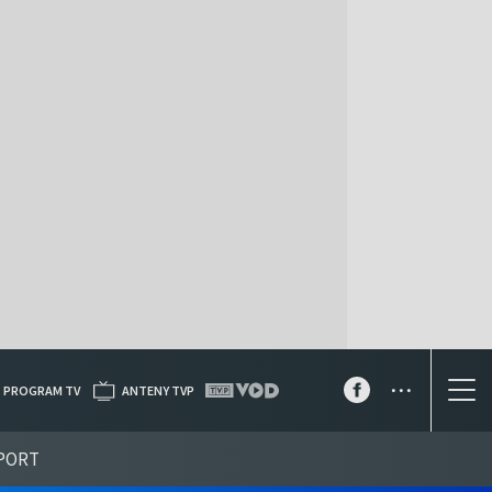
...
PROGRAM TV
ANTENY TVP
PORT