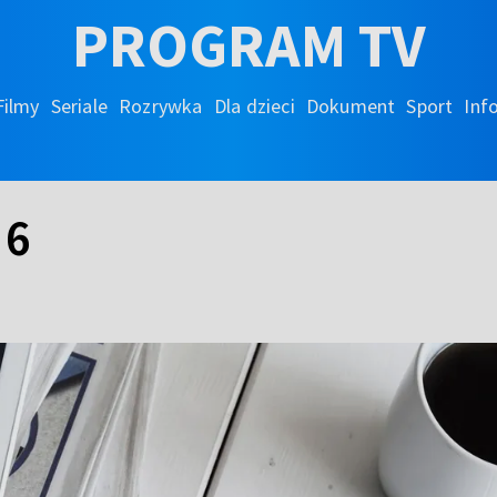
PROGRAM TV
Filmy
Seriale
Rozrywka
Dla dzieci
Dokument
Sport
Inf
 6