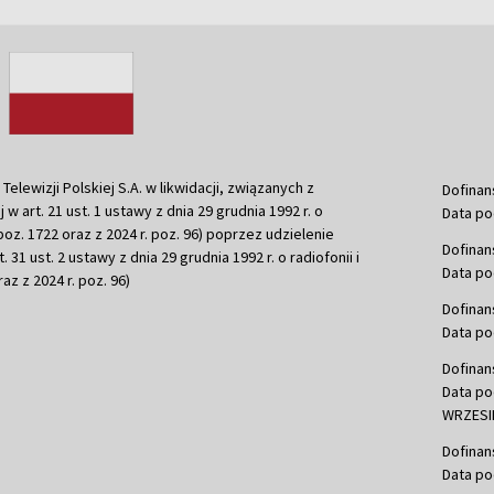
ewizji Polskiej S.A. w likwidacji, związanych z
Dofinan
j w art. 21 ust. 1 ustawy z dnia 29 grudnia 1992 r. o
Data po
r. poz. 1722 oraz z 2024 r. poz. 96) poprzez udzielenie
Dofinan
 31 ust. 2 ustawy z dnia 29 grudnia 1992 r. o radiofonii i
Data po
raz z 2024 r. poz. 96)
Dofinan
Data po
Dofinan
Data po
WRZESIE
Dofinan
Data po