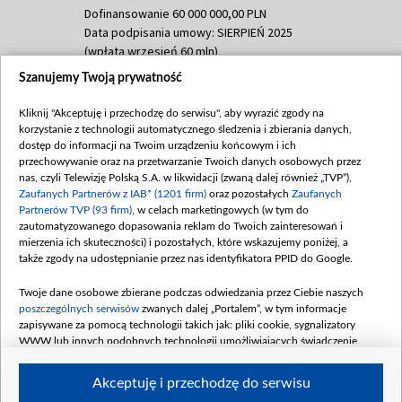
Dofinansowanie 60 000 000,00 PLN
Data podpisania umowy: SIERPIEŃ 2025
(wpłata wrzesień 60 mln)
Szanujemy Twoją prywatność
Dofinansowanie 635 783 051,21 PLN
Data podpisania umowy: WRZESIEŃ 2025
Kliknij "Akceptuję i przechodzę do serwisu", aby wyrazić zgody na
(wpłata wrzesień 100 mln, październik 350
korzystanie z technologii automatycznego śledzenia i zbierania danych,
mln, listopad 265 mln)
dostęp do informacji na Twoim urządzeniu końcowym i ich
przechowywanie oraz na przetwarzanie Twoich danych osobowych przez
Dofinansowanie 48 862 000,00 PLN
nas, czyli Telewizję Polską S.A. w likwidacji (zwaną dalej również „TVP”),
Data podpisania umowy: GRUDZIEŃ 2025
Zaufanych Partnerów z IAB* (1201 firm)
oraz pozostałych
Zaufanych
(wpłata grudzień 60,548 mln)
Partnerów TVP (93 firm)
, w celach marketingowych (w tym do
zautomatyzowanego dopasowania reklam do Twoich zainteresowań i
Dofinansowanie 900 000 000,00 PLN
mierzenia ich skuteczności) i pozostałych, które wskazujemy poniżej, a
Data podpisania umowy: LUTY 2026 (wpłata
także zgody na udostępnianie przez nas identyfikatora PPID do Google.
26 lutego 80 mln, 4 marca 370 mln,
8
kwiecień 180 mln, 7 maja 180 mln, 8
Twoje dane osobowe zbierane podczas odwiedzania przez Ciebie naszych
czerwca 90 mln)
poszczególnych serwisów
zwanych dalej „Portalem”, w tym informacje
zapisywane za pomocą technologii takich jak: pliki cookie, sygnalizatory
Dofinansowanie 250 000 000,00 PLN
WWW lub innych podobnych technologii umożliwiających świadczenie
Data podpisania umowy LIPIEC 2026 (wpłata
dopasowanych i bezpiecznych usług, personalizację treści oraz reklam,
udostępnianie funkcji mediów społecznościowych oraz analizowanie ruchu
4 sierpnia 250 mln
Akceptuję i przechodzę do serwisu
w Internecie.