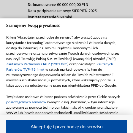
Dofinansowanie 60 000 000,00 PLN
Data podpisania umowy: SIERPIEŃ 2025
(wpłata wrzesień 60 mln)
Szanujemy Twoją prywatność
Dofinansowanie 635 783 051,21 PLN
Data podpisania umowy: WRZESIEŃ 2025
Kliknij "Akceptuję i przechodzę do serwisu", aby wyrazić zgody na
(wpłata wrzesień 100 mln, październik 350
korzystanie z technologii automatycznego śledzenia i zbierania danych,
mln, listopad 265 mln)
dostęp do informacji na Twoim urządzeniu końcowym i ich
przechowywanie oraz na przetwarzanie Twoich danych osobowych przez
Dofinansowanie 48 862 000,00 PLN
nas, czyli Telewizję Polską S.A. w likwidacji (zwaną dalej również „TVP”),
Data podpisania umowy: GRUDZIEŃ 2025
Zaufanych Partnerów z IAB* (1201 firm)
oraz pozostałych
Zaufanych
(wpłata grudzień 60,548 mln)
Partnerów TVP (93 firm)
, w celach marketingowych (w tym do
zautomatyzowanego dopasowania reklam do Twoich zainteresowań i
Dofinansowanie 900 000 000,00 PLN
mierzenia ich skuteczności) i pozostałych, które wskazujemy poniżej, a
Data podpisania umowy: LUTY 2026 (wpłata
także zgody na udostępnianie przez nas identyfikatora PPID do Google.
26 lutego 80 mln, 4 marca 370 mln,
8
kwiecień 180 mln, 7 maja 180 mln, 8
Twoje dane osobowe zbierane podczas odwiedzania przez Ciebie naszych
czerwca 90 mln)
poszczególnych serwisów
zwanych dalej „Portalem”, w tym informacje
zapisywane za pomocą technologii takich jak: pliki cookie, sygnalizatory
Dofinansowanie 250 000 000,00 PLN
WWW lub innych podobnych technologii umożliwiających świadczenie
Data podpisania umowy LIPIEC 2026 (wpłata
dopasowanych i bezpiecznych usług, personalizację treści oraz reklam,
udostępnianie funkcji mediów społecznościowych oraz analizowanie ruchu
4 sierpnia 250 mln
Akceptuję i przechodzę do serwisu
w Internecie.