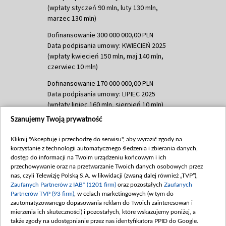
(wpłaty styczeń 90 mln, luty 130 mln,
marzec 130 mln)
Dofinansowanie 300 000 000,00 PLN
Data podpisania umowy: KWIECIEŃ 2025
(wpłaty kwiecień 150 mln, maj 140 mln,
czerwiec 10 mln)
Dofinansowanie 170 000 000,00 PLN
Data podpisania umowy: LIPIEC 2025
(wpłaty lipiec 160 mln, sierpień 10 mln)
Szanujemy Twoją prywatność
Dofinansowanie 60 000 000,00 PLN
Data podpisania umowy: SIERPIEŃ 2025
Kliknij "Akceptuję i przechodzę do serwisu", aby wyrazić zgody na
(wpłata wrzesień 60 mln)
korzystanie z technologii automatycznego śledzenia i zbierania danych,
Dofinansowanie 635 783 051,21 PLN
dostęp do informacji na Twoim urządzeniu końcowym i ich
przechowywanie oraz na przetwarzanie Twoich danych osobowych przez
Data podpisania umowy: WRZESIEŃ 2025
nas, czyli Telewizję Polską S.A. w likwidacji (zwaną dalej również „TVP”),
(wpłata wrzesień 100 mln, październik 350
Zaufanych Partnerów z IAB* (1201 firm)
oraz pozostałych
Zaufanych
mln, listopad 265 mln)
Partnerów TVP (93 firm)
, w celach marketingowych (w tym do
zautomatyzowanego dopasowania reklam do Twoich zainteresowań i
Dofinansowanie 48 862 000,00 PLN
mierzenia ich skuteczności) i pozostałych, które wskazujemy poniżej, a
Data podpisania umowy: GRUDZIEŃ 2025
także zgody na udostępnianie przez nas identyfikatora PPID do Google.