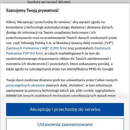
(wpłata wrzesień 60 mln)
Szanujemy Twoją prywatność
Dofinansowanie 635 783 051,21 PLN
Data podpisania umowy: WRZESIEŃ 2025
Kliknij "Akceptuję i przechodzę do serwisu", aby wyrazić zgody na
(wpłata wrzesień 100 mln, październik 350
korzystanie z technologii automatycznego śledzenia i zbierania danych,
mln, listopad 265 mln)
dostęp do informacji na Twoim urządzeniu końcowym i ich
przechowywanie oraz na przetwarzanie Twoich danych osobowych przez
Dofinansowanie 48 862 000,00 PLN
nas, czyli Telewizję Polską S.A. w likwidacji (zwaną dalej również „TVP”),
Data podpisania umowy: GRUDZIEŃ 2025
Zaufanych Partnerów z IAB* (1201 firm)
oraz pozostałych
Zaufanych
(wpłata grudzień 60,548 mln)
Partnerów TVP (93 firm)
, w celach marketingowych (w tym do
zautomatyzowanego dopasowania reklam do Twoich zainteresowań i
Dofinansowanie 900 000 000,00 PLN
mierzenia ich skuteczności) i pozostałych, które wskazujemy poniżej, a
Data podpisania umowy: LUTY 2026 (wpłata
także zgody na udostępnianie przez nas identyfikatora PPID do Google.
26 lutego 80 mln, 4 marca 370 mln,
8
kwiecień 180 mln, 7 maja 180 mln, 8
Twoje dane osobowe zbierane podczas odwiedzania przez Ciebie naszych
czerwca 90 mln)
poszczególnych serwisów
zwanych dalej „Portalem”, w tym informacje
zapisywane za pomocą technologii takich jak: pliki cookie, sygnalizatory
Dofinansowanie 250 000 000,00 PLN
WWW lub innych podobnych technologii umożliwiających świadczenie
Data podpisania umowy LIPIEC 2026 (wpłata
dopasowanych i bezpiecznych usług, personalizację treści oraz reklam,
udostępnianie funkcji mediów społecznościowych oraz analizowanie ruchu
4 sierpnia 250 mln
Akceptuję i przechodzę do serwisu
w Internecie.
Twoje dane osobowe zbierane podczas odwiedzania przez Ciebie
Ustawienia zaawansowane
poszczególnych serwisów
na Portalu, takie jak adresy IP, identyfikatory