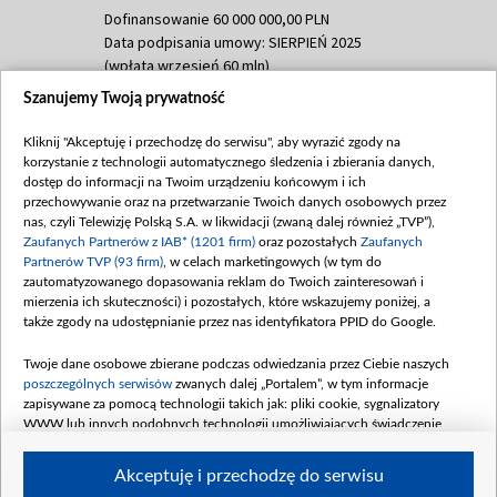
Dofinansowanie 60 000 000,00 PLN
Data podpisania umowy: SIERPIEŃ 2025
(wpłata wrzesień 60 mln)
Szanujemy Twoją prywatność
Dofinansowanie 635 783 051,21 PLN
Data podpisania umowy: WRZESIEŃ 2025
Kliknij "Akceptuję i przechodzę do serwisu", aby wyrazić zgody na
(wpłata wrzesień 100 mln, październik 350
korzystanie z technologii automatycznego śledzenia i zbierania danych,
mln, listopad 265 mln)
dostęp do informacji na Twoim urządzeniu końcowym i ich
przechowywanie oraz na przetwarzanie Twoich danych osobowych przez
Dofinansowanie 48 862 000,00 PLN
nas, czyli Telewizję Polską S.A. w likwidacji (zwaną dalej również „TVP”),
Data podpisania umowy: GRUDZIEŃ 2025
Zaufanych Partnerów z IAB* (1201 firm)
oraz pozostałych
Zaufanych
(wpłata grudzień 60,548 mln)
Partnerów TVP (93 firm)
, w celach marketingowych (w tym do
zautomatyzowanego dopasowania reklam do Twoich zainteresowań i
Dofinansowanie 900 000 000,00 PLN
mierzenia ich skuteczności) i pozostałych, które wskazujemy poniżej, a
Data podpisania umowy: LUTY 2026 (wpłata
także zgody na udostępnianie przez nas identyfikatora PPID do Google.
26 lutego 80 mln, 4 marca 370 mln,
8
kwiecień 180 mln, 7 maja 180 mln, 8
Twoje dane osobowe zbierane podczas odwiedzania przez Ciebie naszych
czerwca 90 mln)
poszczególnych serwisów
zwanych dalej „Portalem”, w tym informacje
zapisywane za pomocą technologii takich jak: pliki cookie, sygnalizatory
Dofinansowanie 250 000 000,00 PLN
WWW lub innych podobnych technologii umożliwiających świadczenie
Data podpisania umowy LIPIEC 2026 (wpłata
dopasowanych i bezpiecznych usług, personalizację treści oraz reklam,
udostępnianie funkcji mediów społecznościowych oraz analizowanie ruchu
4 sierpnia 250 mln
Akceptuję i przechodzę do serwisu
w Internecie.