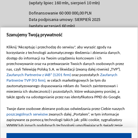
(wpłaty lipiec 160 mln, sierpień 10 mln)
Dofinansowanie 60 000 000,00 PLN
Data podpisania umowy: SIERPIEŃ 2025
(wpłata wrzesień 60 mln)
Szanujemy Twoją prywatność
Dofinansowanie 635 783 051,21 PLN
Data podpisania umowy: WRZESIEŃ 2025
Kliknij "Akceptuję i przechodzę do serwisu", aby wyrazić zgody na
(wpłata wrzesień 100 mln, październik 350
korzystanie z technologii automatycznego śledzenia i zbierania danych,
mln, listopad 265 mln)
dostęp do informacji na Twoim urządzeniu końcowym i ich
przechowywanie oraz na przetwarzanie Twoich danych osobowych przez
Dofinansowanie 48 862 000,00 PLN
nas, czyli Telewizję Polską S.A. w likwidacji (zwaną dalej również „TVP”),
Data podpisania umowy: GRUDZIEŃ 2025
Zaufanych Partnerów z IAB* (1201 firm)
oraz pozostałych
Zaufanych
(wpłata grudzień 60,548 mln)
Partnerów TVP (93 firm)
, w celach marketingowych (w tym do
zautomatyzowanego dopasowania reklam do Twoich zainteresowań i
Dofinansowanie 900 000 000,00 PLN
mierzenia ich skuteczności) i pozostałych, które wskazujemy poniżej, a
Data podpisania umowy: LUTY 2026 (wpłata
także zgody na udostępnianie przez nas identyfikatora PPID do Google.
26 lutego 80 mln, 4 marca 370 mln,
8
kwiecień 180 mln, 7 maja 180 mln, 8
Twoje dane osobowe zbierane podczas odwiedzania przez Ciebie naszych
czerwca 90 mln)
poszczególnych serwisów
zwanych dalej „Portalem”, w tym informacje
zapisywane za pomocą technologii takich jak: pliki cookie, sygnalizatory
Dofinansowanie 250 000 000,00 PLN
WWW lub innych podobnych technologii umożliwiających świadczenie
Data podpisania umowy LIPIEC 2026 (wpłata
dopasowanych i bezpiecznych usług, personalizację treści oraz reklam,
udostępnianie funkcji mediów społecznościowych oraz analizowanie ruchu
4 sierpnia 250 mln