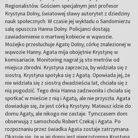
Regionalistów. Gościem specjalnym jest profesor
Krystyna Dolny, światowej sławy autorytet z dziedziny
nauk społecznych. W czasie jej wykładu o Sandomierzu
salę opuszcza Hanna Dolny. Policjanci dostają
zawiadomienie o martwej kobiecie w wąwozie.
Możejko przesłuchuje Agatę Dolny, córkę znalezionej w
wąwozie Hanny. Agata mija obojętnie Krystynę w
komisariacie. Monitoring nagrał ją sto metrów od
miejsca zbrodni. Krystyna zaprzecza, by widziała się z
siostrą. Krystyna spotyka się z Agatą. Opowiada jej, że
nie widziała się z siostrą dwadzieścia lat, chciała się z
nią pogodzić. Tego dnia Hanna zadzwoniła i chciała się
spotkać w mieście z nią i Agatą, ale nie przyszła. Agata
dowiaduje się, że jest córką Krystyny. Mateusz idzie do
domu Agaty, ale nikogo nie zastaje. Tymczasem dom
obserwują z samochodu Robert Czekaj i Agata. Po
rozpoznaniu przez świadka Agata zostaje zatrzymana.
Okazuje się, że w jej domu jest nieprzytomna Krystyna,