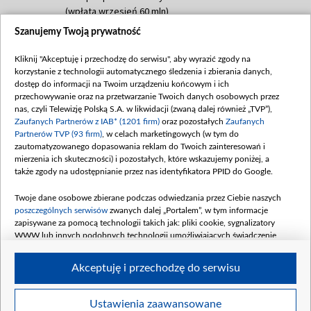
(wpłata wrzesień 60 mln)
Szanujemy Twoją prywatność
Dofinansowanie 635 783 051,21 PLN
Data podpisania umowy: WRZESIEŃ 2025
Kliknij "Akceptuję i przechodzę do serwisu", aby wyrazić zgody na
(wpłata wrzesień 100 mln, październik 350
korzystanie z technologii automatycznego śledzenia i zbierania danych,
mln, listopad 265 mln)
dostęp do informacji na Twoim urządzeniu końcowym i ich
przechowywanie oraz na przetwarzanie Twoich danych osobowych przez
Dofinansowanie 48 862 000,00 PLN
nas, czyli Telewizję Polską S.A. w likwidacji (zwaną dalej również „TVP”),
Data podpisania umowy: GRUDZIEŃ 2025
Zaufanych Partnerów z IAB* (1201 firm)
oraz pozostałych
Zaufanych
(wpłata grudzień 60,548 mln)
Partnerów TVP (93 firm)
, w celach marketingowych (w tym do
zautomatyzowanego dopasowania reklam do Twoich zainteresowań i
Dofinansowanie 900 000 000,00 PLN
mierzenia ich skuteczności) i pozostałych, które wskazujemy poniżej, a
Data podpisania umowy: LUTY 2026 (wpłata
także zgody na udostępnianie przez nas identyfikatora PPID do Google.
26 lutego 80 mln, 4 marca 370 mln,
8
kwiecień 180 mln, 7 maja 180 mln, 8
Twoje dane osobowe zbierane podczas odwiedzania przez Ciebie naszych
czerwca 90 mln)
poszczególnych serwisów
zwanych dalej „Portalem”, w tym informacje
zapisywane za pomocą technologii takich jak: pliki cookie, sygnalizatory
Dofinansowanie 250 000 000,00 PLN
WWW lub innych podobnych technologii umożliwiających świadczenie
Data podpisania umowy LIPIEC 2026 (wpłata
dopasowanych i bezpiecznych usług, personalizację treści oraz reklam,
udostępnianie funkcji mediów społecznościowych oraz analizowanie ruchu
4 sierpnia 250 mln
Akceptuję i przechodzę do serwisu
w Internecie.
Twoje dane osobowe zbierane podczas odwiedzania przez Ciebie
Ustawienia zaawansowane