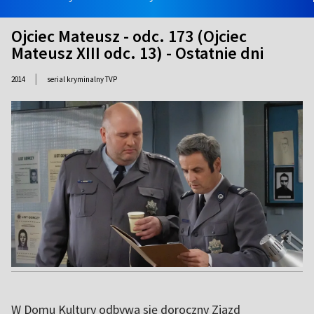
Ojciec Mateusz - odc. 173 (Ojciec
Mateusz XIII odc. 13) - Ostatnie dni
|
2014
serial kryminalny TVP
W Domu Kultury odbywa się doroczny Zjazd