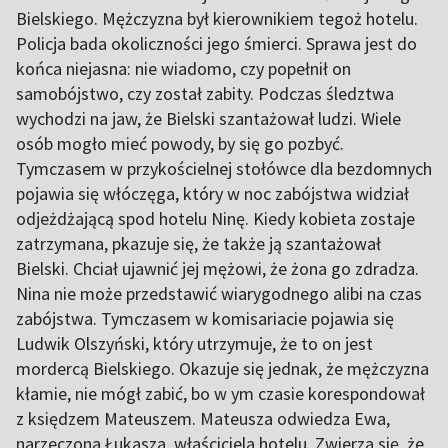
Bielskiego. Mężczyzna był kierownikiem tegoż hotelu.
Policja bada okoliczności jego śmierci. Sprawa jest do
końca niejasna: nie wiadomo, czy popełnił on
samobójstwo, czy został zabity. Podczas śledztwa
wychodzi na jaw, że Bielski szantażował ludzi. Wiele
osób mogło mieć powody, by się go pozbyć.
Tymczasem w przykościelnej stołówce dla bezdomnych
pojawia się włóczęga, który w noc zabójstwa widział
odjeżdżającą spod hotelu Ninę. Kiedy kobieta zostaje
zatrzymana, pkazuje się, że także ją szantażował
Bielski. Chciał ujawnić jej mężowi, że żona go zdradza.
Nina nie może przedstawić wiarygodnego alibi na czas
zabójstwa. Tymczasem w komisariacie pojawia się
Ludwik Olszyński, który utrzymuje, że to on jest
mordercą Bielskiego. Okazuje się jednak, że mężczyzna
kłamie, nie mógł zabić, bo w ym czasie korespondował
z księdzem Mateuszem. Mateusza odwiedza Ewa,
narzeczona Łukasza, właściciela hotelu. Zwierza się, że