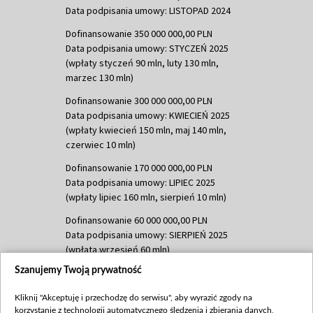
Data podpisania umowy: LISTOPAD 2024
Dofinansowanie 350 000 000,00 PLN
Data podpisania umowy: STYCZEŃ 2025
(wpłaty styczeń 90 mln, luty 130 mln,
marzec 130 mln)
Dofinansowanie 300 000 000,00 PLN
Data podpisania umowy: KWIECIEŃ 2025
(wpłaty kwiecień 150 mln, maj 140 mln,
czerwiec 10 mln)
Dofinansowanie 170 000 000,00 PLN
Data podpisania umowy: LIPIEC 2025
(wpłaty lipiec 160 mln, sierpień 10 mln)
Dofinansowanie 60 000 000,00 PLN
Data podpisania umowy: SIERPIEŃ 2025
(wpłata wrzesień 60 mln)
Szanujemy Twoją prywatność
Dofinansowanie 635 783 051,21 PLN
Data podpisania umowy: WRZESIEŃ 2025
Kliknij "Akceptuję i przechodzę do serwisu", aby wyrazić zgody na
(wpłata wrzesień 100 mln, październik 350
korzystanie z technologii automatycznego śledzenia i zbierania danych,