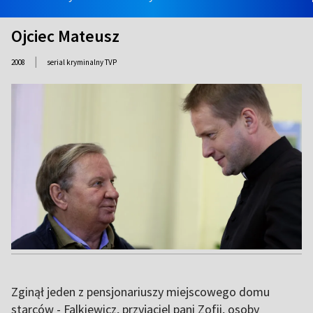
Ojciec Mateusz
|
2008
serial kryminalny TVP
Zginął jeden z pensjonariuszy miejscowego domu
starców - Falkiewicz, przyjaciel pani Zofii, osoby