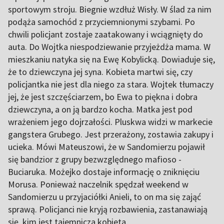
sportowym stroju. Biegnie wzdłuż Wisły. W ślad za nim
podąża samochód z przyciemnionymi szybami. Po
chwili policjant zostaje zaatakowany i wciągnięty do
auta. Do Wojtka niespodziewanie przyjeżdża mama. W
mieszkaniu natyka się na Ewę Kobylicką. Dowiaduje się,
że to dziewczyna jej syna. Kobieta martwi się, czy
policjantka nie jest dla niego za stara. Wojtek tłumaczy
jej, że jest szczęściarzem, bo Ewa to piękna i dobra
dziewczyna, a on ją bardzo kocha. Matka jest pod
wrażeniem jego dojrzałości. Pluskwa widzi w markecie
gangstera Grubego. Jest przerażony, zostawia zakupy i
ucieka. Mówi Mateuszowi, że w Sandomierzu pojawił
się bandzior z grupy bezwzględnego mafioso -
Buciaruka. Możejko dostaje informację o zniknięciu
Morusa. Ponieważ naczelnik spędzał weekend w
Sandomierzu u przyjaciółki Anieli, to on ma się zająć
sprawą. Policjanci nie kryją rozbawienia, zastanawiają
się, kim jest tajemnicza kobieta.