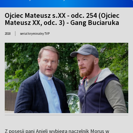
Ojciec Mateusz s.XX - odc. 254 (Ojciec
Mateusz XX, odc. 3) - Gang Buciaruka
|
2018
serial kryminalny TVP
Z posesji pani Anieli wybiega naczelnik Morus w