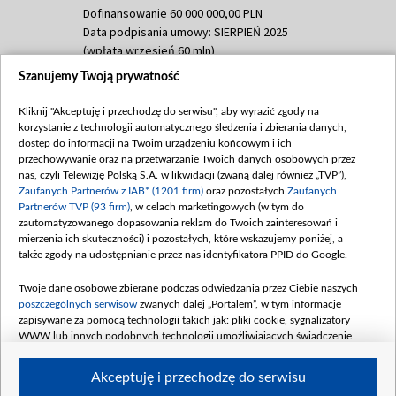
Dofinansowanie 60 000 000,00 PLN
Data podpisania umowy: SIERPIEŃ 2025
(wpłata wrzesień 60 mln)
Szanujemy Twoją prywatność
Dofinansowanie 635 783 051,21 PLN
Data podpisania umowy: WRZESIEŃ 2025
Kliknij "Akceptuję i przechodzę do serwisu", aby wyrazić zgody na
(wpłata wrzesień 100 mln, październik 350
korzystanie z technologii automatycznego śledzenia i zbierania danych,
mln, listopad 265 mln)
dostęp do informacji na Twoim urządzeniu końcowym i ich
przechowywanie oraz na przetwarzanie Twoich danych osobowych przez
Dofinansowanie 48 862 000,00 PLN
nas, czyli Telewizję Polską S.A. w likwidacji (zwaną dalej również „TVP”),
Data podpisania umowy: GRUDZIEŃ 2025
Zaufanych Partnerów z IAB* (1201 firm)
oraz pozostałych
Zaufanych
(wpłata grudzień 60,548 mln)
Partnerów TVP (93 firm)
, w celach marketingowych (w tym do
zautomatyzowanego dopasowania reklam do Twoich zainteresowań i
Dofinansowanie 900 000 000,00 PLN
mierzenia ich skuteczności) i pozostałych, które wskazujemy poniżej, a
Data podpisania umowy: LUTY 2026 (wpłata
także zgody na udostępnianie przez nas identyfikatora PPID do Google.
26 lutego 80 mln, 4 marca 370 mln,
8
kwiecień 180 mln, 7 maja 180 mln, 8
Twoje dane osobowe zbierane podczas odwiedzania przez Ciebie naszych
czerwca 90 mln)
poszczególnych serwisów
zwanych dalej „Portalem”, w tym informacje
zapisywane za pomocą technologii takich jak: pliki cookie, sygnalizatory
Dofinansowanie 250 000 000,00 PLN
WWW lub innych podobnych technologii umożliwiających świadczenie
Data podpisania umowy LIPIEC 2026 (wpłata
dopasowanych i bezpiecznych usług, personalizację treści oraz reklam,
udostępnianie funkcji mediów społecznościowych oraz analizowanie ruchu
4 sierpnia 250 mln
Akceptuję i przechodzę do serwisu
w Internecie.