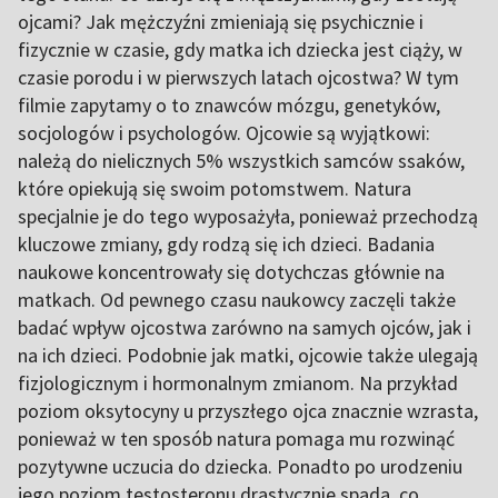
ojcami? Jak mężczyźni zmieniają się psychicznie i
fizycznie w czasie, gdy matka ich dziecka jest ciąży, w
czasie porodu i w pierwszych latach ojcostwa? W tym
filmie zapytamy o to znawców mózgu, genetyków,
socjologów i psychologów. Ojcowie są wyjątkowi:
należą do nielicznych 5% wszystkich samców ssaków,
które opiekują się swoim potomstwem. Natura
specjalnie je do tego wyposażyła, ponieważ przechodzą
kluczowe zmiany, gdy rodzą się ich dzieci. Badania
naukowe koncentrowały się dotychczas głównie na
matkach. Od pewnego czasu naukowcy zaczęli także
badać wpływ ojcostwa zarówno na samych ojców, jak i
na ich dzieci. Podobnie jak matki, ojcowie także ulegają
fizjologicznym i hormonalnym zmianom. Na przykład
poziom oksytocyny u przyszłego ojca znacznie wzrasta,
ponieważ w ten sposób natura pomaga mu rozwinąć
pozytywne uczucia do dziecka. Ponadto po urodzeniu
jego poziom testosteronu drastycznie spada, co