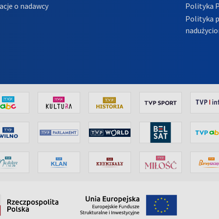
acje o nadawcy
Polityka 
Polityka 
nadużycio