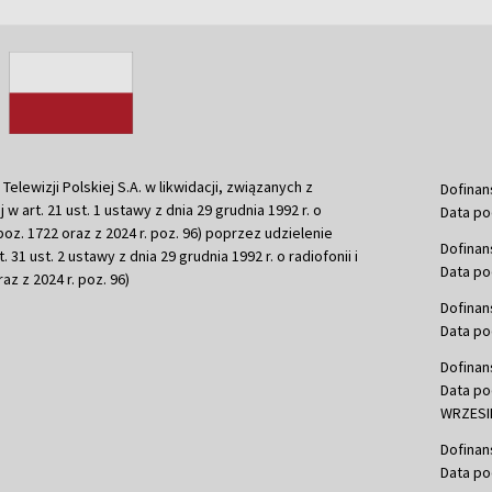
ewizji Polskiej S.A. w likwidacji, związanych z
Dofinan
j w art. 21 ust. 1 ustawy z dnia 29 grudnia 1992 r. o
Data po
r. poz. 1722 oraz z 2024 r. poz. 96) poprzez udzielenie
Dofinan
 31 ust. 2 ustawy z dnia 29 grudnia 1992 r. o radiofonii i
Data po
raz z 2024 r. poz. 96)
Dofinan
Data po
Dofinan
Data po
WRZESIE
Dofinan
Data po