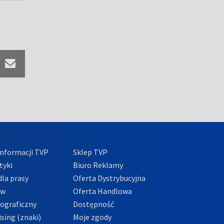
nformacji TVP
Sklep TVP
tyki
Biuro Reklamy
la prasy
Oferta Dystrybucyjna
ów
Oferta Handlowa
tograficzny
Dostępność
sing (znaki)
Moje zgody