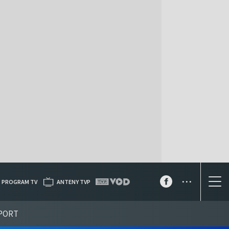
...
PROGRAM TV
ANTENY TVP
PORT