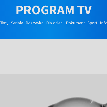
PROGRAM TV
Filmy
Seriale
Rozrywka
Dla dzieci
Dokument
Sport
Inf