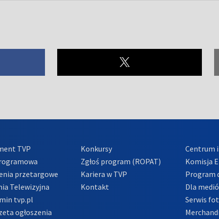
ment TVP
Konkursy
Centrum i
Programowa
Zgłoś program (ROPAT)
Komisja E
enia przetargowe
Kariera w TVP
Program d
ia Telewizyjna
Kontakt
Dla medi
min tvp.pl
Serwis fo
zeta ogłoszenia
Merchandi