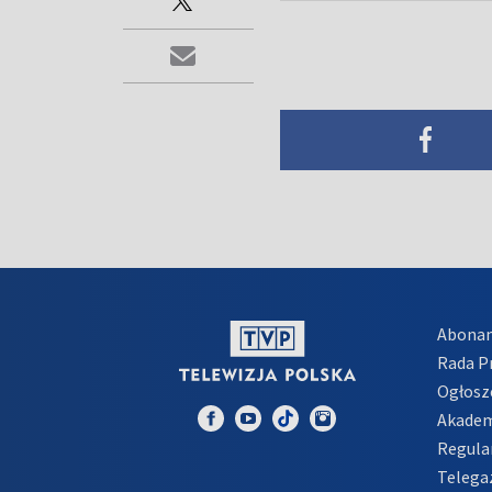
Abona
Rada 
Ogłosz
Akadem
Regula
Telega