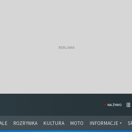
NA ŻYWO
ALE
ROZRYWKA
KULTURA
MOTO
INFORMACJE
S