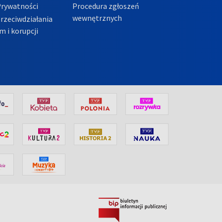
Prywatności
Procedura zgłoszeń
wewnętrznych
przeciwdziałania
m i korupcji