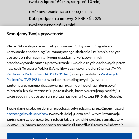
(wpłaty lipiec 160 mln, sierpień 10 mln)
Dofinansowanie 60 000 000,00 PLN
Data podpisania umowy: SIERPIEŃ 2025
(wpłata wrzesień 60 mln)
Szanujemy Twoją prywatność
Dofinansowanie 635 783 051,21 PLN
Data podpisania umowy: WRZESIEŃ 2025
Kliknij "Akceptuję i przechodzę do serwisu", aby wyrazić zgody na
(wpłata wrzesień 100 mln, październik 350
korzystanie z technologii automatycznego śledzenia i zbierania danych,
mln, listopad 265 mln)
dostęp do informacji na Twoim urządzeniu końcowym i ich
przechowywanie oraz na przetwarzanie Twoich danych osobowych przez
Dofinansowanie 48 862 000,00 PLN
nas, czyli Telewizję Polską S.A. w likwidacji (zwaną dalej również „TVP”),
Data podpisania umowy: GRUDZIEŃ 2025
Zaufanych Partnerów z IAB* (1201 firm)
oraz pozostałych
Zaufanych
(wpłata grudzień 60,548 mln)
Partnerów TVP (93 firm)
, w celach marketingowych (w tym do
zautomatyzowanego dopasowania reklam do Twoich zainteresowań i
Dofinansowanie 900 000 000,00 PLN
mierzenia ich skuteczności) i pozostałych, które wskazujemy poniżej, a
Data podpisania umowy: LUTY 2026 (wpłata
także zgody na udostępnianie przez nas identyfikatora PPID do Google.
26 lutego 80 mln, 4 marca 370 mln,
8
kwiecień 180 mln, 7 maja 180 mln, 8
Twoje dane osobowe zbierane podczas odwiedzania przez Ciebie naszych
czerwca 90 mln)
poszczególnych serwisów
zwanych dalej „Portalem”, w tym informacje
zapisywane za pomocą technologii takich jak: pliki cookie, sygnalizatory
Dofinansowanie 250 000 000,00 PLN
WWW lub innych podobnych technologii umożliwiających świadczenie
Data podpisania umowy LIPIEC 2026 (wpłata
dopasowanych i bezpiecznych usług, personalizację treści oraz reklam,
udostępnianie funkcji mediów społecznościowych oraz analizowanie ruchu
4 sierpnia 250 mln