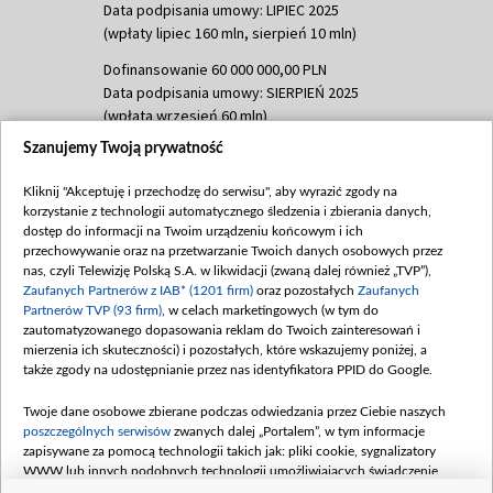
Data podpisania umowy: LIPIEC 2025
(wpłaty lipiec 160 mln, sierpień 10 mln)
Dofinansowanie 60 000 000,00 PLN
Data podpisania umowy: SIERPIEŃ 2025
(wpłata wrzesień 60 mln)
Szanujemy Twoją prywatność
Dofinansowanie 635 783 051,21 PLN
Data podpisania umowy: WRZESIEŃ 2025
Kliknij "Akceptuję i przechodzę do serwisu", aby wyrazić zgody na
(wpłata wrzesień 100 mln, październik 350
korzystanie z technologii automatycznego śledzenia i zbierania danych,
mln, listopad 265 mln)
dostęp do informacji na Twoim urządzeniu końcowym i ich
przechowywanie oraz na przetwarzanie Twoich danych osobowych przez
Dofinansowanie 48 862 000,00 PLN
nas, czyli Telewizję Polską S.A. w likwidacji (zwaną dalej również „TVP”),
Data podpisania umowy: GRUDZIEŃ 2025
Zaufanych Partnerów z IAB* (1201 firm)
oraz pozostałych
Zaufanych
(wpłata grudzień 60,548 mln)
Partnerów TVP (93 firm)
, w celach marketingowych (w tym do
zautomatyzowanego dopasowania reklam do Twoich zainteresowań i
Dofinansowanie 900 000 000,00 PLN
mierzenia ich skuteczności) i pozostałych, które wskazujemy poniżej, a
Data podpisania umowy: LUTY 2026 (wpłata
także zgody na udostępnianie przez nas identyfikatora PPID do Google.
26 lutego 80 mln, 4 marca 370 mln,
8
kwiecień 180 mln, 7 maja 180 mln, 8
Twoje dane osobowe zbierane podczas odwiedzania przez Ciebie naszych
czerwca 90 mln)
poszczególnych serwisów
zwanych dalej „Portalem”, w tym informacje
zapisywane za pomocą technologii takich jak: pliki cookie, sygnalizatory
Dofinansowanie 250 000 000,00 PLN
WWW lub innych podobnych technologii umożliwiających świadczenie
Data podpisania umowy LIPIEC 2026 (wpłata
dopasowanych i bezpiecznych usług, personalizację treści oraz reklam,