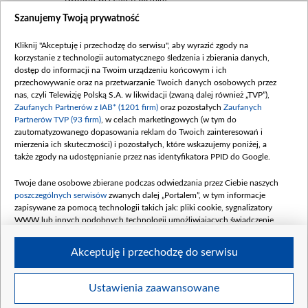
Szanujemy Twoją prywatność
Dofinansowanie 635 783 051,21 PLN
Data podpisania umowy: WRZESIEŃ 2025
Kliknij "Akceptuję i przechodzę do serwisu", aby wyrazić zgody na
(wpłata wrzesień 100 mln, październik 350
korzystanie z technologii automatycznego śledzenia i zbierania danych,
mln, listopad 265 mln)
dostęp do informacji na Twoim urządzeniu końcowym i ich
przechowywanie oraz na przetwarzanie Twoich danych osobowych przez
Dofinansowanie 48 862 000,00 PLN
nas, czyli Telewizję Polską S.A. w likwidacji (zwaną dalej również „TVP”),
Data podpisania umowy: GRUDZIEŃ 2025
Zaufanych Partnerów z IAB* (1201 firm)
oraz pozostałych
Zaufanych
(wpłata grudzień 60,548 mln)
Partnerów TVP (93 firm)
, w celach marketingowych (w tym do
zautomatyzowanego dopasowania reklam do Twoich zainteresowań i
Dofinansowanie 900 000 000,00 PLN
mierzenia ich skuteczności) i pozostałych, które wskazujemy poniżej, a
Data podpisania umowy: LUTY 2026 (wpłata
także zgody na udostępnianie przez nas identyfikatora PPID do Google.
26 lutego 80 mln, 4 marca 370 mln,
8
kwiecień 180 mln, 7 maja 180 mln, 8
Twoje dane osobowe zbierane podczas odwiedzania przez Ciebie naszych
czerwca 90 mln)
poszczególnych serwisów
zwanych dalej „Portalem”, w tym informacje
zapisywane za pomocą technologii takich jak: pliki cookie, sygnalizatory
Dofinansowanie 250 000 000,00 PLN
WWW lub innych podobnych technologii umożliwiających świadczenie
Data podpisania umowy LIPIEC 2026 (wpłata
dopasowanych i bezpiecznych usług, personalizację treści oraz reklam,
udostępnianie funkcji mediów społecznościowych oraz analizowanie ruchu
4 sierpnia 250 mln
Akceptuję i przechodzę do serwisu
w Internecie.
Twoje dane osobowe zbierane podczas odwiedzania przez Ciebie
Ustawienia zaawansowane
poszczególnych serwisów
na Portalu, takie jak adresy IP, identyfikatory
© 2026 Telewizja Polska S. A. w likwidacji