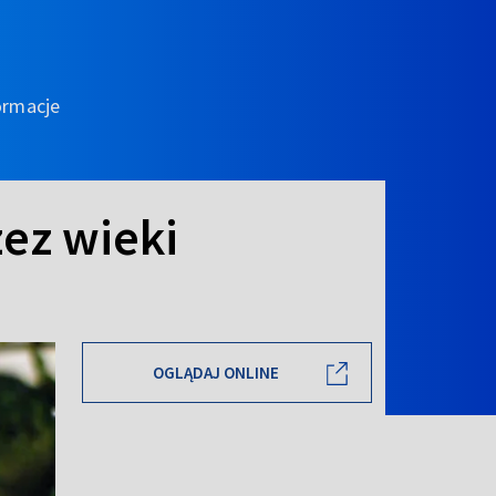
ormacje
zez wieki
OGLĄDAJ ONLINE