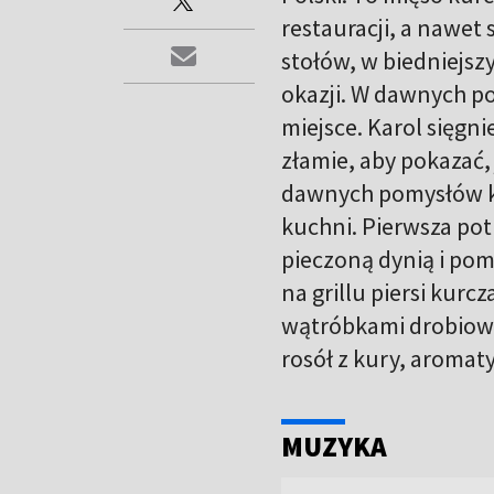
restauracji, a nawet
stołów, w biedniejsz
okazji. W dawnych p
miejsce. Karol sięgnie
złamie, aby pokazać,
dawnych pomysłów ku
kuchni. Pierwsza pot
pieczoną dynią i pom
na grillu piersi kurc
wątróbkami drobiowy
rosół z kury, aroma
MUZYKA