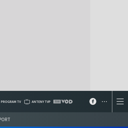
...
PROGRAM TV
ANTENY TVP
PORT