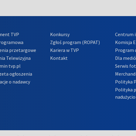
ment TVP
Konkursy
Centrum i
Programowa
Zgłoś program (ROPAT)
Komisja E
enia przetargowe
Kariera w TVP
Program d
ia Telewizyjna
Kontakt
Dla medi
min tvp.pl
Serwis fo
zeta ogłoszenia
Merchandi
acje o nadawcy
Polityka 
Polityka 
nadużycio