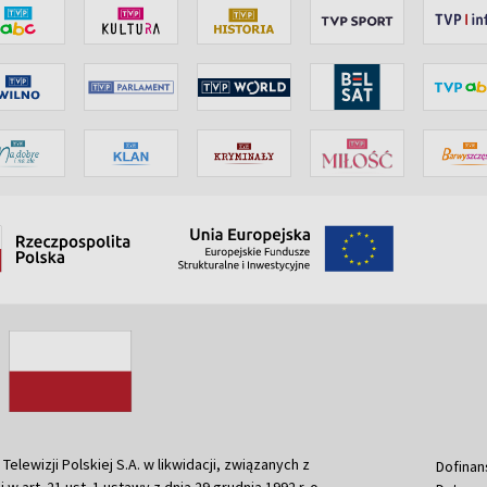
ewizji Polskiej S.A. w likwidacji, związanych z
Dofinan
j w art. 21 ust. 1 ustawy z dnia 29 grudnia 1992 r. o