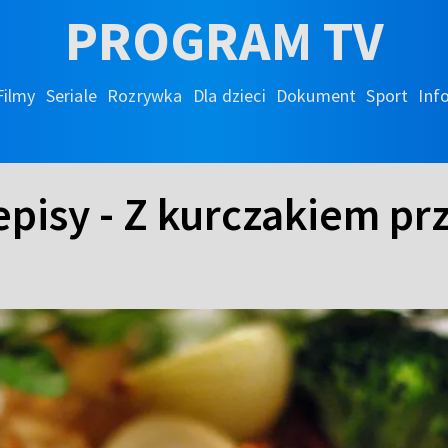
PROGRAM TV
Filmy
Seriale
Rozrywka
Dla dzieci
Dokument
Sport
Inf
pisy - Z kurczakiem pr