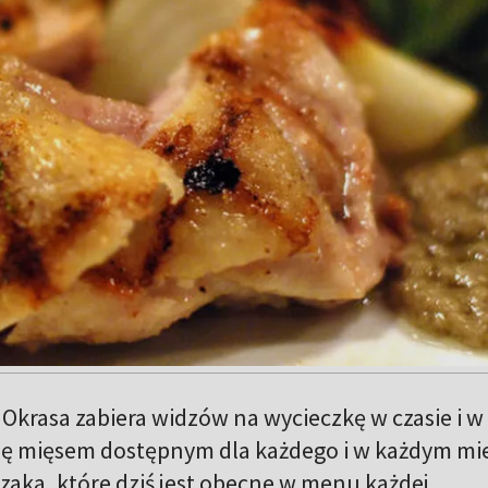
Okrasa zabiera widzów na wycieczkę w czasie i w
się mięsem dostępnym dla każdego i w każdym mi
czaka, które dziś jest obecne w menu każdej