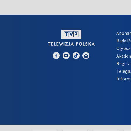
Abona
Rada 
Ogłosz
Akadem
Regula
Telega
Inform