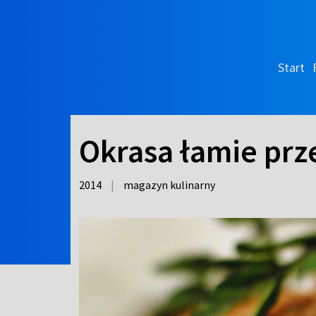
Start
Okrasa łamie prze
2014
|
magazyn kulinarny