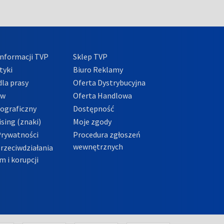
nformacji TVP
Sklep TVP
tyki
Biuro Reklamy
la prasy
Oferta Dystrybucyjna
ów
Oferta Handlowa
tograficzny
Dostępność
sing (znaki)
Moje zgody
Prywatności
Procedura zgłoszeń
wewnętrznych
przeciwdziałania
m i korupcji