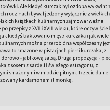
 stołówki. Ale kiedyś kurczak był ozdobą wykwint
ych rodzinach bywał jedzony wyłącznie z wielkich
olskich książkach kulinarnych zajmował ważne
 po przepisy z XVII i XVIII wieku, które oczywiście
 jak kiedyś traktowano mięso kurczaka i jak wiele
linarnych można przerobić na współczesny jęz
rawa to smażone w pistacjach piersi kurczaka, z
idorowo - jabłkową salsą. Druga propozycja - pi
zaka z sosem z sardeli i świeżego estragonu, z
mi smażonymi w miodzie pitnym. Trzecie danie 
tyzowany kardamonem i limonką.