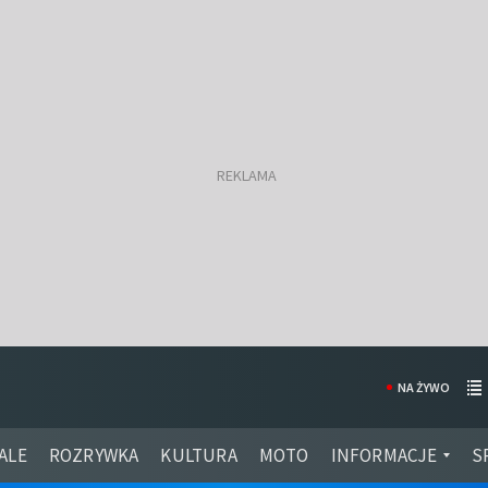
NA ŻYWO
ALE
ROZRYWKA
KULTURA
MOTO
INFORMACJE
S