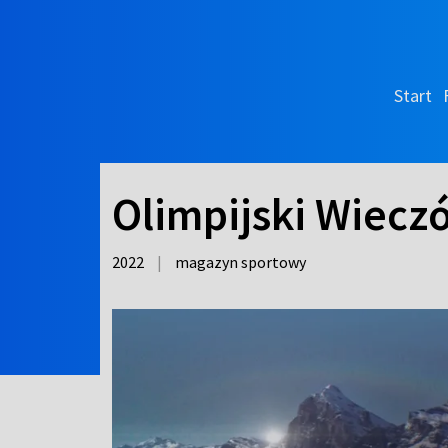
Start
Olimpijski Wiecz
2022
|
magazyn sportowy