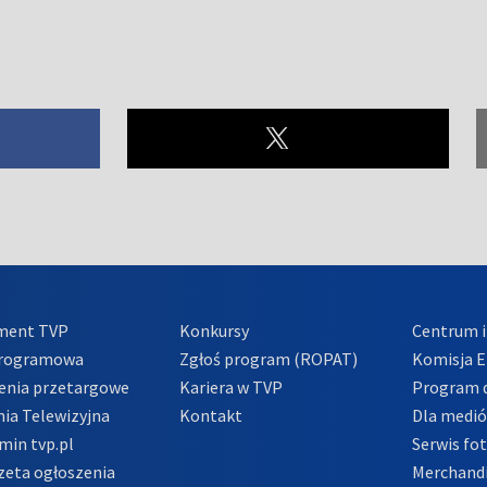
ment TVP
Konkursy
Centrum i
Programowa
Zgłoś program (ROPAT)
Komisja E
enia przetargowe
Kariera w TVP
Program d
ia Telewizyjna
Kontakt
Dla medi
min tvp.pl
Serwis fo
zeta ogłoszenia
Merchandi