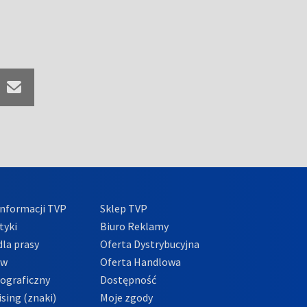
nformacji TVP
Sklep TVP
tyki
Biuro Reklamy
la prasy
Oferta Dystrybucyjna
ów
Oferta Handlowa
tograficzny
Dostępność
sing (znaki)
Moje zgody