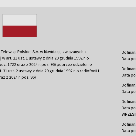
ewizji Polskiej S.A. w likwidacji, związanych z
Dofinan
j w art. 21 ust. 1 ustawy z dnia 29 grudnia 1992 r. o
Data po
r. poz. 1722 oraz z 2024 r. poz. 96) poprzez udzielenie
Dofinan
 31 ust. 2 ustawy z dnia 29 grudnia 1992 r. o radiofonii i
Data po
raz z 2024 r. poz. 96)
Dofinan
Data po
Dofinan
Data po
WRZESIE
Dofinan
Data po