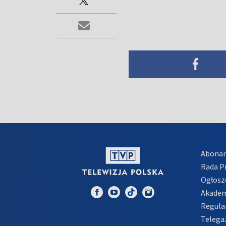
Abona
Rada 
Ogłosz
Akadem
Regula
Telega