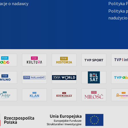
acje o nadawcy
Polityka 
Polityka 
nadużycio