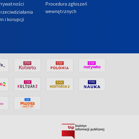
Prywatności
Procedura zgłoszeń
wewnętrznych
przeciwdziałania
m i korupcji