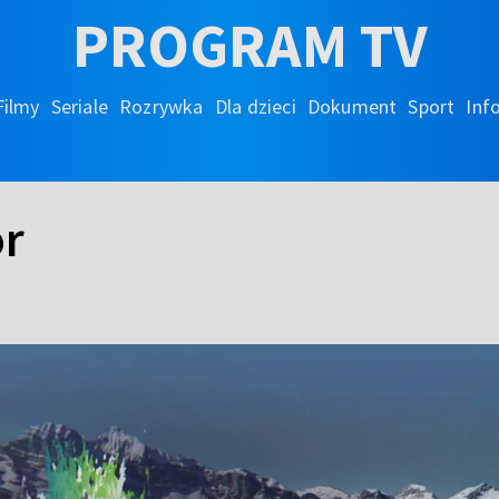
PROGRAM TV
Filmy
Seriale
Rozrywka
Dla dzieci
Dokument
Sport
Inf
ór