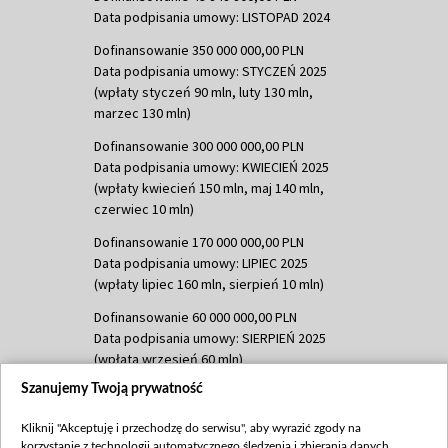
Data podpisania umowy: LISTOPAD 2024
Dofinansowanie 350 000 000,00 PLN
Data podpisania umowy: STYCZEŃ 2025
(wpłaty styczeń 90 mln, luty 130 mln,
marzec 130 mln)
Dofinansowanie 300 000 000,00 PLN
Data podpisania umowy: KWIECIEŃ 2025
(wpłaty kwiecień 150 mln, maj 140 mln,
czerwiec 10 mln)
Dofinansowanie 170 000 000,00 PLN
Data podpisania umowy: LIPIEC 2025
(wpłaty lipiec 160 mln, sierpień 10 mln)
Dofinansowanie 60 000 000,00 PLN
Data podpisania umowy: SIERPIEŃ 2025
(wpłata wrzesień 60 mln)
Szanujemy Twoją prywatność
Dofinansowanie 635 783 051,21 PLN
Data podpisania umowy: WRZESIEŃ 2025
Kliknij "Akceptuję i przechodzę do serwisu", aby wyrazić zgody na
(wpłata wrzesień 100 mln, październik 350
korzystanie z technologii automatycznego śledzenia i zbierania danych,