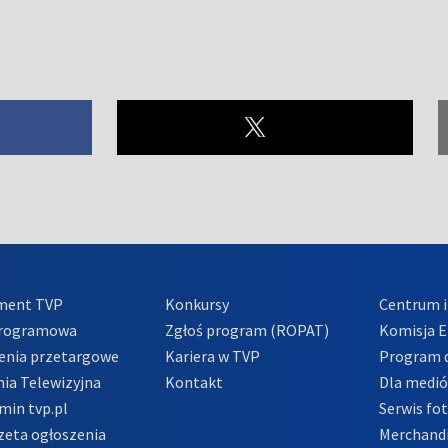
ment TVP
Konkursy
Centrum i
Programowa
Zgłoś program (ROPAT)
Komisja E
enia przetargowe
Kariera w TVP
Program d
ia Telewizyjna
Kontakt
Dla medi
min tvp.pl
Serwis fo
zeta ogłoszenia
Merchandi