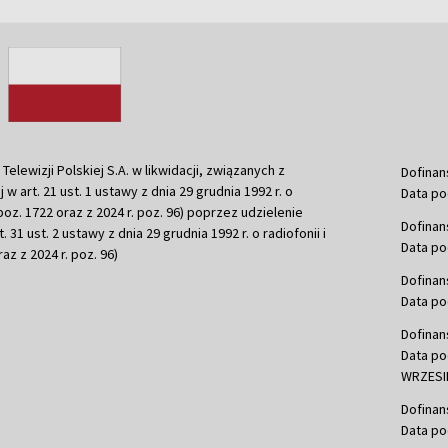
ewizji Polskiej S.A. w likwidacji, związanych z
Dofinan
j w art. 21 ust. 1 ustawy z dnia 29 grudnia 1992 r. o
Data po
r. poz. 1722 oraz z 2024 r. poz. 96) poprzez udzielenie
Dofinan
 31 ust. 2 ustawy z dnia 29 grudnia 1992 r. o radiofonii i
Data po
raz z 2024 r. poz. 96)
Dofinan
Data po
Dofinan
Data po
WRZESIE
Dofinan
Data po