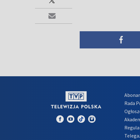
Abona
Rada 
Ogłosz
Akadem
Regula
Telega