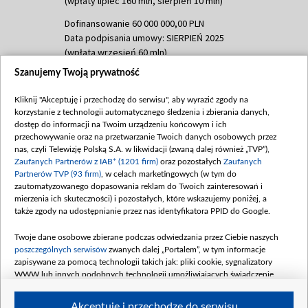
(wpłaty lipiec 160 mln, sierpień 10 mln)
Dofinansowanie 60 000 000,00 PLN
Data podpisania umowy: SIERPIEŃ 2025
(wpłata wrzesień 60 mln)
Szanujemy Twoją prywatność
Dofinansowanie 635 783 051,21 PLN
Data podpisania umowy: WRZESIEŃ 2025
Kliknij "Akceptuję i przechodzę do serwisu", aby wyrazić zgody na
(wpłata wrzesień 100 mln, październik 350
korzystanie z technologii automatycznego śledzenia i zbierania danych,
mln, listopad 265 mln)
dostęp do informacji na Twoim urządzeniu końcowym i ich
przechowywanie oraz na przetwarzanie Twoich danych osobowych przez
Dofinansowanie 48 862 000,00 PLN
nas, czyli Telewizję Polską S.A. w likwidacji (zwaną dalej również „TVP”),
Data podpisania umowy: GRUDZIEŃ 2025
Zaufanych Partnerów z IAB* (1201 firm)
oraz pozostałych
Zaufanych
(wpłata grudzień 60,548 mln)
Partnerów TVP (93 firm)
, w celach marketingowych (w tym do
zautomatyzowanego dopasowania reklam do Twoich zainteresowań i
Dofinansowanie 900 000 000,00 PLN
mierzenia ich skuteczności) i pozostałych, które wskazujemy poniżej, a
Data podpisania umowy: LUTY 2026 (wpłata
także zgody na udostępnianie przez nas identyfikatora PPID do Google.
26 lutego 80 mln, 4 marca 370 mln,
8
kwiecień 180 mln, 7 maja 180 mln, 8
Twoje dane osobowe zbierane podczas odwiedzania przez Ciebie naszych
czerwca 90 mln)
poszczególnych serwisów
zwanych dalej „Portalem”, w tym informacje
zapisywane za pomocą technologii takich jak: pliki cookie, sygnalizatory
Dofinansowanie 250 000 000,00 PLN
WWW lub innych podobnych technologii umożliwiających świadczenie
Data podpisania umowy LIPIEC 2026 (wpłata
dopasowanych i bezpiecznych usług, personalizację treści oraz reklam,
udostępnianie funkcji mediów społecznościowych oraz analizowanie ruchu
4 sierpnia 250 mln
Akceptuję i przechodzę do serwisu