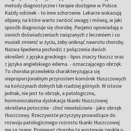
metody diagnostyczne i terapie dostępne w Polsce.
Każdy odcinek - to inne schorzenie. Lekarze wskazują
objawy, na które warto zwrócić uwagę i mówią, w jaki
sposób diagnozuje się chorobę. Pacjenci opowiadają o
swoich doświadczeniach związanych z leczeniem i co
musieli zmienić w życiu, żeby uniknąć nawrotu choroby.
Nazwa lipedema pochodzi z połączenia dwóch
określeń: z języka greckiego - lipos znaczy tłuszcz oraz
z języka angielskiego edema. - oznaczającego obrzęk.
To choroba przewlekła charakteryzująca się
nieproporcjonalnym przyrostem komórek tłuszczowych
na kończynach dolnych lub rzadziej górnych. W istocie
jednak, nie jest to obrzęk, a patologiczna,
hormonozależna dyslokacja tkanki tłuszczowej
określana potocznie - choć niewłaściwie - jako obrzęk
tłuszczowy. Rzeczywiste przyczyny prowadzące do
rozwoju patologicznego rozrostu tkanki tłuszczowej
nie są znane. Ponieważ choroba ta występuje zwykle u