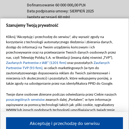
Dofinansowanie 60 000 000,00 PLN
Data podpisania umowy: SIERPIEŃ 2025
(wpłata wrzesień 60 mln)
Szanujemy Twoją prywatność
Dofinansowanie 635 783 051,21 PLN
Data podpisania umowy: WRZESIEŃ 2025
Kliknij "Akceptuję i przechodzę do serwisu", aby wyrazić zgody na
(wpłata wrzesień 100 mln, październik 350
korzystanie z technologii automatycznego śledzenia i zbierania danych,
mln, listopad 265 mln)
dostęp do informacji na Twoim urządzeniu końcowym i ich
przechowywanie oraz na przetwarzanie Twoich danych osobowych przez
Dofinansowanie 48 862 000,00 PLN
nas, czyli Telewizję Polską S.A. w likwidacji (zwaną dalej również „TVP”),
Data podpisania umowy: GRUDZIEŃ 2025
Zaufanych Partnerów z IAB* (1201 firm)
oraz pozostałych
Zaufanych
(wpłata grudzień 60,548 mln)
Partnerów TVP (93 firm)
, w celach marketingowych (w tym do
zautomatyzowanego dopasowania reklam do Twoich zainteresowań i
Dofinansowanie 900 000 000,00 PLN
mierzenia ich skuteczności) i pozostałych, które wskazujemy poniżej, a
Data podpisania umowy: LUTY 2026 (wpłata
także zgody na udostępnianie przez nas identyfikatora PPID do Google.
26 lutego 80 mln, 4 marca 370 mln,
8
kwiecień 180 mln, 7 maja 180 mln, 8
Twoje dane osobowe zbierane podczas odwiedzania przez Ciebie naszych
czerwca 90 mln)
poszczególnych serwisów
zwanych dalej „Portalem”, w tym informacje
zapisywane za pomocą technologii takich jak: pliki cookie, sygnalizatory
Dofinansowanie 250 000 000,00 PLN
WWW lub innych podobnych technologii umożliwiających świadczenie
Data podpisania umowy LIPIEC 2026 (wpłata
dopasowanych i bezpiecznych usług, personalizację treści oraz reklam,
udostępnianie funkcji mediów społecznościowych oraz analizowanie ruchu
4 sierpnia 250 mln
Akceptuję i przechodzę do serwisu
w Internecie.