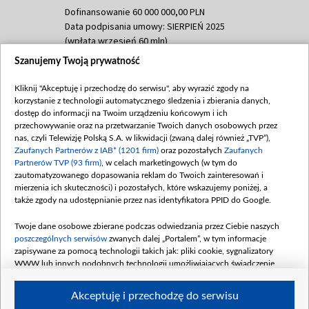
Dofinansowanie 60 000 000,00 PLN
Data podpisania umowy: SIERPIEŃ 2025
(wpłata wrzesień 60 mln)
Szanujemy Twoją prywatność
Dofinansowanie 635 783 051,21 PLN
Data podpisania umowy: WRZESIEŃ 2025
Kliknij "Akceptuję i przechodzę do serwisu", aby wyrazić zgody na
(wpłata wrzesień 100 mln, październik 350
korzystanie z technologii automatycznego śledzenia i zbierania danych,
mln, listopad 265 mln)
dostęp do informacji na Twoim urządzeniu końcowym i ich
przechowywanie oraz na przetwarzanie Twoich danych osobowych przez
Dofinansowanie 48 862 000,00 PLN
nas, czyli Telewizję Polską S.A. w likwidacji (zwaną dalej również „TVP”),
Data podpisania umowy: GRUDZIEŃ 2025
Zaufanych Partnerów z IAB* (1201 firm)
oraz pozostałych
Zaufanych
(wpłata grudzień 60,548 mln)
Partnerów TVP (93 firm)
, w celach marketingowych (w tym do
zautomatyzowanego dopasowania reklam do Twoich zainteresowań i
Dofinansowanie 900 000 000,00 PLN
mierzenia ich skuteczności) i pozostałych, które wskazujemy poniżej, a
Data podpisania umowy: LUTY 2026 (wpłata
także zgody na udostępnianie przez nas identyfikatora PPID do Google.
26 lutego 80 mln, 4 marca 370 mln,
8
kwiecień 180 mln, 7 maja 180 mln, 8
Twoje dane osobowe zbierane podczas odwiedzania przez Ciebie naszych
czerwca 90 mln)
poszczególnych serwisów
zwanych dalej „Portalem”, w tym informacje
zapisywane za pomocą technologii takich jak: pliki cookie, sygnalizatory
Dofinansowanie 250 000 000,00 PLN
WWW lub innych podobnych technologii umożliwiających świadczenie
Data podpisania umowy LIPIEC 2026 (wpłata
dopasowanych i bezpiecznych usług, personalizację treści oraz reklam,
udostępnianie funkcji mediów społecznościowych oraz analizowanie ruchu
4 sierpnia 250 mln
Akceptuję i przechodzę do serwisu
w Internecie.